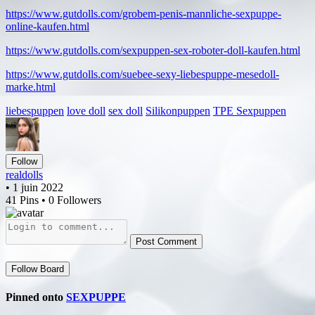
https://www.gutdolls.com/grobem-penis-mannliche-sexpuppe-
online-kaufen.html
https://www.gutdolls.com/sexpuppen-sex-roboter-doll-kaufen.html
https://www.gutdolls.com/suebee-sexy-liebespuppe-mesedoll-
marke.html
liebespuppen
love doll
sex doll
Silikonpuppen
TPE Sexpuppen
Follow
realdolls
• 1 juin 2022
41 Pins • 0 Followers
Post Comment
Follow Board
Pinned onto
SEXPUPPE