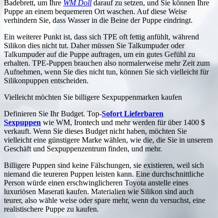
Badebrett, um Ihre
WM Doll
darauf zu setzen, und Sie können Ihre
Puppe an einem bequemeren Ort waschen. Auf diese Weise
verhindern Sie, dass Wasser in die Beine der Puppe eindringt.
Ein weiterer Punkt ist, dass sich TPE oft fettig anfühlt, während
Silikon dies nicht tut. Daher müssen Sie Talkumpuder oder
Talkumpuder auf die Puppe auftragen, um ein gutes Gefühl zu
erhalten. TPE-Puppen brauchen also normalerweise mehr Zeit zum
Aufnehmen, wenn Sie dies nicht tun, können Sie sich vielleicht für
Silikonpuppen entscheiden.
Vielleicht möchten Sie billigere Sexpuppenmarken kaufen
Definieren Sie Ihr Budget. Top-
Sofort Lieferbaren
Sexpuppen
wie WM, Irontech und mehr werden für über 1400 $
verkauft. Wenn Sie dieses Budget nicht haben, möchten Sie
vielleicht eine günstigere Marke wählen, wie die, die Sie in unserem
Geschäft und Sexpuppenzentrum finden, und mehr.
Billigere Puppen sind keine Fälschungen, sie existieren, weil sich
niemand die teureren Puppen leisten kann. Eine durchschnittliche
Person würde einen erschwinglicheren Toyota anstelle eines
luxuriösen Maserati kaufen. Materialien wie Silikon sind auch
teurer, also wähle weise oder spare mehr, wenn du versuchst, eine
realistischere Puppe zu kaufen.