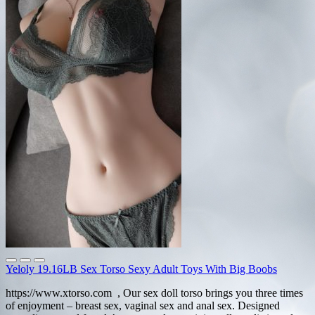
Yeloly 19.16LB Sex Torso Sexy Adult Toys With Big Boobs
https://www.xtorso.com , Our sex doll torso brings you three times
of enjoyment – breast sex, vaginal sex and anal sex. Designed