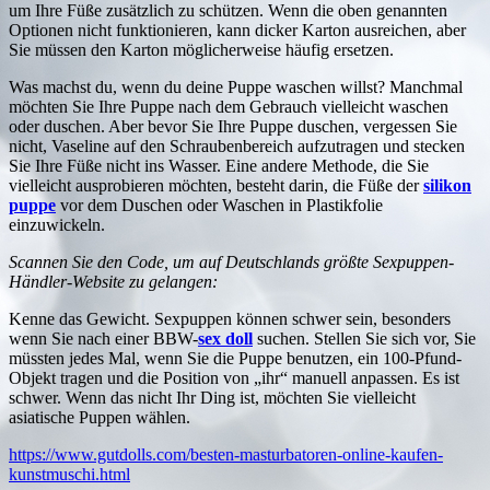
um Ihre Füße zusätzlich zu schützen. Wenn die oben genannten
Optionen nicht funktionieren, kann dicker Karton ausreichen, aber
Sie müssen den Karton möglicherweise häufig ersetzen.
Was machst du, wenn du deine Puppe waschen willst? Manchmal
möchten Sie Ihre Puppe nach dem Gebrauch vielleicht waschen
oder duschen. Aber bevor Sie Ihre Puppe duschen, vergessen Sie
nicht, Vaseline auf den Schraubenbereich aufzutragen und stecken
Sie Ihre Füße nicht ins Wasser. Eine andere Methode, die Sie
vielleicht ausprobieren möchten, besteht darin, die Füße der
silikon
puppe
vor dem Duschen oder Waschen in Plastikfolie
einzuwickeln.
Scannen Sie den Code, um auf Deutschlands größte Sexpuppen-
Händler-Website zu gelangen:
Kenne das Gewicht. Sexpuppen können schwer sein, besonders
wenn Sie nach einer BBW-
sex doll
suchen. Stellen Sie sich vor, Sie
müssten jedes Mal, wenn Sie die Puppe benutzen, ein 100-Pfund-
Objekt tragen und die Position von „ihr“ manuell anpassen. Es ist
schwer. Wenn das nicht Ihr Ding ist, möchten Sie vielleicht
asiatische Puppen wählen.
https://www.gutdolls.com/besten-masturbatoren-online-kaufen-
kunstmuschi.html