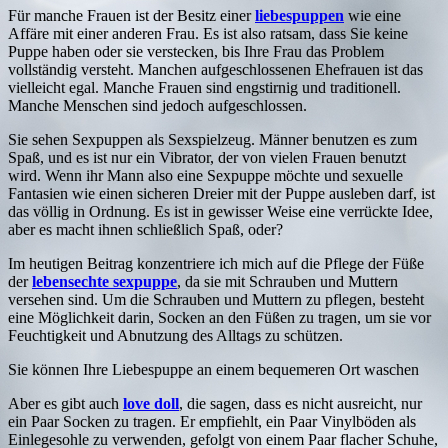
Für manche Frauen ist der Besitz einer
liebespuppen
wie eine
Affäre mit einer anderen Frau. Es ist also ratsam, dass Sie keine
Puppe haben oder sie verstecken, bis Ihre Frau das Problem
vollständig versteht. Manchen aufgeschlossenen Ehefrauen ist das
vielleicht egal. Manche Frauen sind engstirnig und traditionell.
Manche Menschen sind jedoch aufgeschlossen.
Sie sehen Sexpuppen als Sexspielzeug. Männer benutzen es zum
Spaß, und es ist nur ein Vibrator, der von vielen Frauen benutzt
wird. Wenn ihr Mann also eine Sexpuppe möchte und sexuelle
Fantasien wie einen sicheren Dreier mit der Puppe ausleben darf, ist
das völlig in Ordnung. Es ist in gewisser Weise eine verrückte Idee,
aber es macht ihnen schließlich Spaß, oder?
Im heutigen Beitrag konzentriere ich mich auf die Pflege der Füße
der
lebensechte sexpuppe
, da sie mit Schrauben und Muttern
versehen sind. Um die Schrauben und Muttern zu pflegen, besteht
eine Möglichkeit darin, Socken an den Füßen zu tragen, um sie vor
Feuchtigkeit und Abnutzung des Alltags zu schützen.
Sie können Ihre Liebespuppe an einem bequemeren Ort waschen
Aber es gibt auch
love doll
, die sagen, dass es nicht ausreicht, nur
ein Paar Socken zu tragen. Er empfiehlt, ein Paar Vinylböden als
Einlegesohle zu verwenden, gefolgt von einem Paar flacher Schuhe,