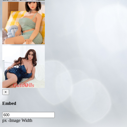
×
Embed
px -Image Width