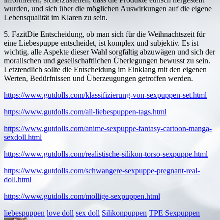
wurden, und sich über die möglichen Auswirkungen auf die eigene
Lebensqualität im Klaren zu sein.
5. FazitDie Entscheidung, ob man sich für die Weihnachtszeit für
eine Liebespuppe entscheidet, ist komplex und subjektiv. Es ist
wichtig, alle Aspekte dieser Wahl sorgfältig abzuwägen und sich der
moralischen und gesellschaftlichen Überlegungen bewusst zu sein.
Letztendlich sollte die Entscheidung im Einklang mit den eigenen
Werten, Bedürfnissen und Überzeugungen getroffen werden.
https://www.gutdolls.com/klassifizierung-von-sexpuppen-set.html
https://www.gutdolls.com/all-liebespuppen-tags.html
https://www.gutdolls.com/anime-sexpuppe-fantasy-cartoon-manga-
sexdoll.html
https://www.gutdolls.com/realistische-silikon-torso-sexpuppe.html
https://www.gutdolls.com/schwangere-sexpuppe-pregnant-real-
doll.html
https://www.gutdolls.com/mollige-sexpuppen.html
liebespuppen
love doll
sex doll
Silikonpuppen
TPE Sexpuppen