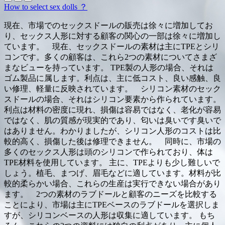
How to select sex dolls ？
現在、市場でのセックスドールの販売は徐々に増加してお
り、セックス人形に対する顧客の関心の一部は徐々に増加し
ています。 現在、セックスドールの素材は主にTPEとシリ
コンです。多くの顧客は、これら2つの素材についてさまざ
まなビューを持っています。 TPE製の人形の場合、それは
ゴム製品に属します。利点は、主に低コスト、良い感触、良
い修理、軽量に反映されています。 シリコン素材のセック
スドールの場合、それはシリコン要素から作られています。
利点は材料の密度に現れ、損傷は容易ではなく、老化が容易
ではなく、肌の質感が現実的であり、匂いは臭いです臭いで
はありません。わかりましたが、シリコン人形のコストは比
較的高く、損傷した後は修理できません。 同時に、市場の
多くのセックス人形は頭のシリコンで作られており、体は
TPE材料を使用しています。 主に、TPEよりも少し難しいで
しょう。植毛、まつげ、眉毛などに適しています。材料が比
較的柔らかい場合、これらの生産は実行できない場合があり
ます。 2つの素材のラブドールと顧客のニーズを比較する
ことにより、市場は主にTPEベースのラブドールを選択しま
すが、シリコンベースの人形は収集に適しています。 もち