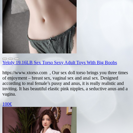
Yeloly 19.16LB Sex Torso Sexy Adult Toys With Big Boobs
https://www.xtorso.com , Our sex doll torso brings you three times
of enjoyment – breast sex, vaginal sex and anal sex. Designed
according to real female’s pussy and anus, it is really realistic and
inviting. It has beautiful elastic pink nipples, a seductive anus and a
vagina.
100€