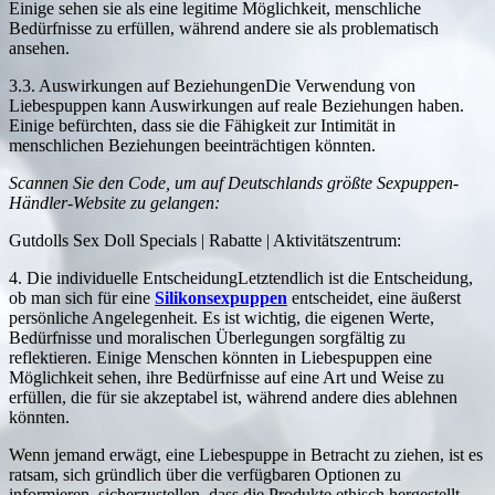
Einige sehen sie als eine legitime Möglichkeit, menschliche
Bedürfnisse zu erfüllen, während andere sie als problematisch
ansehen.
3.3. Auswirkungen auf BeziehungenDie Verwendung von
Liebespuppen kann Auswirkungen auf reale Beziehungen haben.
Einige befürchten, dass sie die Fähigkeit zur Intimität in
menschlichen Beziehungen beeinträchtigen könnten.
Scannen Sie den Code, um auf Deutschlands größte Sexpuppen-
Händler-Website zu gelangen:
Gutdolls Sex Doll Specials | Rabatte | Aktivitätszentrum:
4. Die individuelle EntscheidungLetztendlich ist die Entscheidung,
ob man sich für eine
Silikonsexpuppen
entscheidet, eine äußerst
persönliche Angelegenheit. Es ist wichtig, die eigenen Werte,
Bedürfnisse und moralischen Überlegungen sorgfältig zu
reflektieren. Einige Menschen könnten in Liebespuppen eine
Möglichkeit sehen, ihre Bedürfnisse auf eine Art und Weise zu
erfüllen, die für sie akzeptabel ist, während andere dies ablehnen
könnten.
Wenn jemand erwägt, eine Liebespuppe in Betracht zu ziehen, ist es
ratsam, sich gründlich über die verfügbaren Optionen zu
informieren, sicherzustellen, dass die Produkte ethisch hergestellt