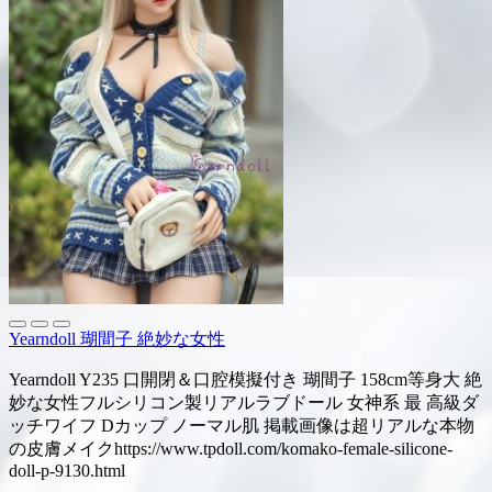
Yearndoll 瑚間子 絶妙な女性
Yearndoll Y235 口開閉＆口腔模擬付き 瑚間子 158cm等身大 絶
妙な女性フルシリコン製リアルラブドール 女神系 最 高級ダ
ッチワイフ Dカップ ノーマル肌 掲載画像は超リアルな本物
の皮膚メイクhttps://www.tpdoll.com/komako-female-silicone-
doll-p-9130.html