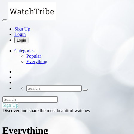
Sign Up
Login
Login
Categories
Popular
Everything
Sign Up
Discover and share the most beautiful watches
Everything