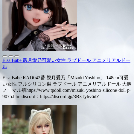
Elsa Babe 觀月愛乃可愛い女性 ラブドール アニメリアルドー
ル
Elsa Babe RAD042番 觀月愛乃「Mizuki Yoshino」 148cm可愛
い女性 フルシリコン製 ラブドール アニメリアルドール 大胸
ノーマル肌https://www.tpdoll.com/mizuki-yoshino-silicone-doll-p-
9075.htmldiscord：https://discord.gg/3B3Tyhv6dZ