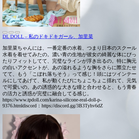
DL DOLL – 私のドキドキガール、加里菜
加里菜ちゃんには、一番定番の水着、つまり日本のスクール
水着を着せてみたの。濃い青の生地が彼女の綺麗な体にぴっ
たりフィットしてて、完璧なラインが浮き出るの。特に胸元
の白いアクセントが、あの溢れるような胸をさらに際立たせ
てて、もう「こぼれ落ちそう」って感じ！頭にはツインテー
ルにしてあげて、私が動くたびにちょこちょこ揺れて、元気
で可愛いの。あの誘惑的な大きな瞳と合わせると、もう青春
の活力と誘惑が完璧に融合してる感じ。
https://www.tpdoll.com/karina-silicone-real-doll-p-
9376.htmldiscord：https://discord.gg/3B3Tyhv6dZ