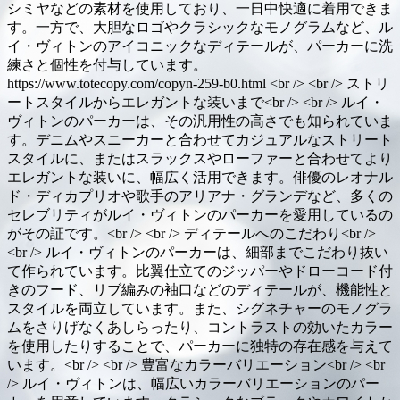
シミヤなどの素材を使用しており、一日中快適に着用できま
す。一方で、大胆なロゴやクラシックなモノグラムなど、ル
イ・ヴィトンのアイコニックなディテールが、パーカーに洗
練さと個性を付与しています。
https://www.totecopy.com/copyn-259-b0.html <br /> <br /> ストリ
ートスタイルからエレガントな装いまで<br /> <br /> ルイ・
ヴィトンのパーカーは、その汎用性の高さでも知られていま
す。デニムやスニーカーと合わせてカジュアルなストリート
スタイルに、またはスラックスやローファーと合わせてより
エレガントな装いに、幅広く活用できます。俳優のレオナル
ド・ディカプリオや歌手のアリアナ・グランデなど、多くの
セレブリティがルイ・ヴィトンのパーカーを愛用しているの
がその証です。<br /> <br /> ディテールへのこだわり<br />
<br /> ルイ・ヴィトンのパーカーは、細部までこだわり抜い
て作られています。比翼仕立てのジッパーやドローコード付
きのフード、リブ編みの袖口などのディテールが、機能性と
スタイルを両立しています。また、シグネチャーのモノグラ
ムをさりげなくあしらったり、コントラストの効いたカラー
を使用したりすることで、パーカーに独特の存在感を与えて
います。<br /> <br /> 豊富なカラーバリエーション<br /> <br
/> ルイ・ヴィトンは、幅広いカラーバリエーションのパー