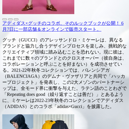
アディダス×グッチのコラボ、そのルックブックが公開！ 6
月7日に一部店舗＆オンラインで販売スタート。
グッチ（GUCCI）のアレッサンドロ・ミケーレは、異なる
ブランドと協力し合うデザインプロセスを楽しみ、挑戦的な
クリエイティブ領域に踏み込むことを恐れない。現に彼は、
これまでに数々のブランドとのクロスオーバー（彼自身は、
コラボレーションと呼ぶことを好まない）を成功させてい
る。2021-22年秋冬コレクションでは、バレンシアガ
（BALENCIAGA）のデムナ・ヴァザリアと共同で「ハッカ
ープロジェクト」を発表し、この2大メゾンのパートナーシ
ップは、全モード界に衝撃を与えた。ラテン語のことわざで
「Repeating does good（繰り返すことは善だ）」とあるよう
に、ミケーレは2022-23年秋冬のコレクションでアディダス
（ADIDAS）とのコラボ「adidas×Gucci」を披露した。