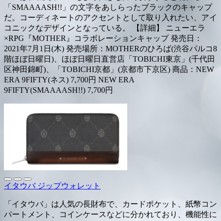
「SMAAAASH!!」の文字をあしらったブラックのキャップ
だ。コーディネートのアクセントとして取り入れたい、アイ
コニックなデザインとなっている。 【詳細】 ニューエラ
×RPG『MOTHER』コラボレーションキャップ 発売日：
2021年7月1日(木) 発売場所：MOTHERのひろば(渋谷パルコ8
階ほぼ日曜日)、ほぼ日曜日直営店「TOBICHI東京」(千代田
区神田錦町)、「TOBICHI京都」(京都市下京区) 商品：NEW
ERA 9FIFTY(ネス) 7,700円 NEW ERA
9FIFTY(SMAAAASH!!) 7,700円
イタウバ ジップウォレット
「イタウバ」は人気の長財布で、カードポケット、紙幣コン
パートメント、コインケースなどに分かれており、機能性に