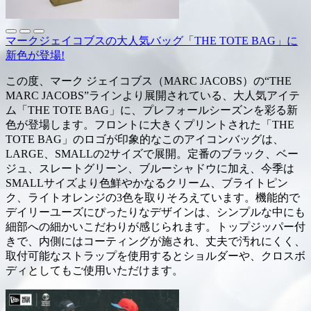
マークジェイコブスの大人気バッグ「THE TOTE BAG」に
新色が登場!
この度、マーク ジェイコブス（MARC JACOBS）の“THE
MARC JACOBS”ラインより展開されている、大人気アイテ
ム「THE TOTE BAG」に、プレフォールシーズンを彩る新
色が登場します。フロントに大きくプリントされた「THE
TOTE BAG」のロゴが印象的なこのアイコンバッグは、
LARGE、SMALLの2サイズで展開。定番のブラック、ベー
ジュ、スレートグリーン、ブルーシャドウに加え、今季は
SMALLサイズより色鮮やかなるクリーム、ブライトピン
ク、ライトオレンジの3色を取りそろえています。機能的で
デイリーユーズにぴったりなデザインは、シンプルな中にも
細部への細かいこだわりが感じられます。トップジッパー付
きで、内側にはコーティングが施され、丈夫で汚れにくく、
取付可能なストラップを使用するとショルダーや、クロスボ
ディとしてもご使用いただけます。