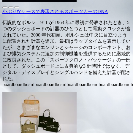
小ぶりなケースで表現されるスポーツカーのDNA
伝説的なポルシェ911 が 1963 年に最初に発表されたとき、5
つのダッシュボードの計器のひとつとして電動クロックが含
まれていた。2000 年代初頭、ポルシェは中央に目立つよう
に配置された計器を追加。最初はラップタイムを表示してい
たが、さまざまなエンジンとシャーシのコンポーネント、お
よび排気システムに追加の制御機能を提供するために継続的
に改良された。この「スポーツクロノ・パッケージ」の一部
として、ダッシュボード上に古典的な3 針時計ではなく、デ
ジタル・ディスプレイとシングルハンドを備えた計器が配さ
れた。
boardboardboardboardboardboardboardboardboardboardboardboardb