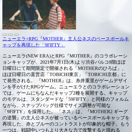
ニューエラ×RPG『MOTHER』主人公ネスのベースボールキ
ャップを再現した「9FIFTY」
ニューエラ(NEW ERA)とRPG『MOTHER』のコラボレーシ
ョンキャップが、2021年7月1日(木)より渋谷パルコ8階ほぼ
日曜日にて期間限定で開催される「MOTHERのひろば」、
ほぼ日曜日の直営店「TOBICHI東京」「TOBICHI京都」に
て発売される。 『MOTHER』は、糸井重里がゲームデザイ
ンを手がけたRPGゲーム。ニューエラとのコラボレーション
では、ゲームにちなんだキャップ2種を展開する。キャップ
のモデルは、スタンダードな「59FIFTY」と同様のフォルム
ながら、スナップバッグ仕様でサイズ調整が可能な
「9FIFTY」を採用した。 「ネス」は、『MOTHER2 ギーグ
の逆襲』の主人公ネスが被っているベースボールキャップを
再現した、赤とブルーのコントラストが印象的な帽子。もう
一つは、戦闘中いつもより大きな力で攻撃すると現れる