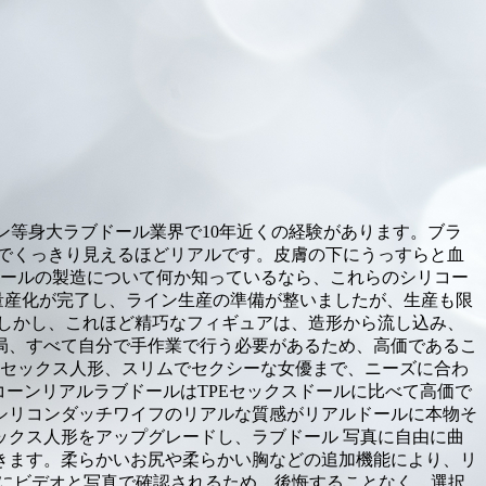
シリコン等身大ラブドール業界で10年近くの経験があります。ブラ
血管までくっきり見えるほどリアルです。皮膚の下にうっすらと血
ドールの製造について何か知っているなら、これらのシリコー
量産化が完了し、ライン生産の準備が整いましたが、生産も限
しかし、これほど精巧なフィギュアは、造形から流し込み、
局、すべて自分で手作業で行う必要があるため、高価であるこ
ジアのセックス人形、スリムでセクシーな女優まで、ニーズに合わ
リコーンリアルラブドールはTPEセックスドールに比べて高価で
シリコンダッチワイフのリアルな質感がリアルドールに本物そ
はセックス人形をアップグレードし、ラブドール 写真に自由に曲
きます。柔らかいお尻や柔らかい胸などの追加機能により、リ
信前にビデオと写真で確認されるため、後悔することなく、選択