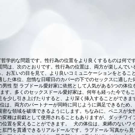
んど哲学的な問題です。性行為の位置をより良くするものは何で
質問は、次のとおりです。性行為の位置は、両方が楽しんでいる
ら、お互いの目を見て、より良いコミュニケーションをとるこ
適した体位、怠惰な日曜日のカバーの下でのセックスに適した
男性 型 ラブドール愛好家に依然として人気がある5つの体位
います。多くのセックスドール愛好家は、何年も経った今でも
足を少し引き上げたりすると、より深く挿入することができま
位は、両方のパートナーが同時に同じように満足できるため、
親密な領域を破壊できるようにします。ちなみに、ペニスが女
の変種は前戯として使用されることもありますが、ダッチワイ
の位置を変えることができます。 犬の体位は、束縛のないワ
と肛門を貫通できるリアルドールです。ラブドール 写真から見