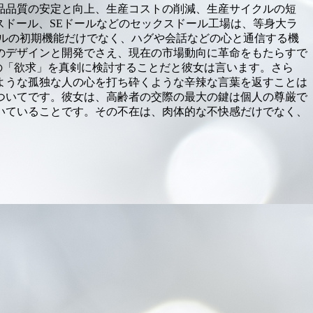
品品質の安定と向上、生産コストの削減、生産サイクルの短
スドール、SEドールなどのセックスドール工場は、等身大ラ
ルの初期機能だけでなく、ハグや会話などの心と通信する機
のデザインと開発でさえ、現在の市場動向に革命をもたらすで
の「欲求」を真剣に検討することだと彼女は言います。さら
ような孤独な人の心を打ち砕くような辛辣な言葉を返すことは
ついてです。彼女は、高齢者の交際の最大の鍵は個人の尊厳で
いていることです。その不在は、肉体的な不快感だけでなく、