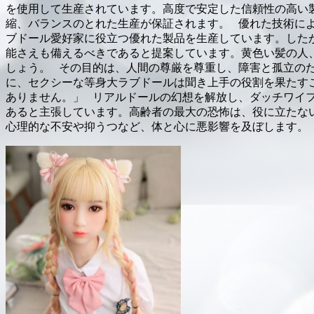
を使用して生産されています。高度で安定した信頼性の高い
縮、バランスのとれた生産が保証されます。 優れた技術によ
ブドール愛好家に役立つ優れた製品を生産しています。した
能さえも備えるべきであると提案しています。黄色い髪の人
しょう。 その目的は、人間の尊厳を尊重し、障害と孤立の
に、セクシーな等身大ラブドールは聞き上手の役割を果たす
ありません。」 リアルドールの幻想を解放し、ダッチワイ
あると主張しています。高齢者の最大の恐怖は、役に立たな
心理的な不安や抑うつなど、体と心に悪影響を及ぼします。 boardb