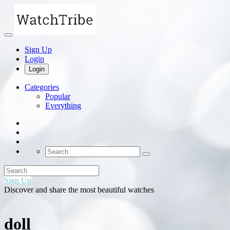
Sign Up
Login
Login
Categories
Popular
Everything
Sign Up
Discover and share the most beautiful watches
doll