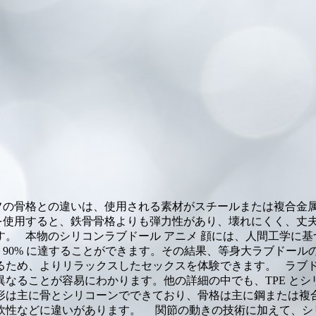
イフの骨格との違いは、使用される素材がスチールまたは複合金
を使用すると、鉄骨骨格よりも弾力性があり、壊れにくく、丈
。 本物のシリコンラブドール アニメ 顔には、人間工学に
～ 90% に達することができます。その結果、等身大ラブド
るため、よりリラックスしたセックスを体験できます。 ラブ
千と大きく異なることが容易にわかります。他の詳細の中でも、TPE
形は主に骨とシリコーンでできており、骨格は主に鋼または複
軟性などに違いがあります。 関節の動きの技術に加えて、シ