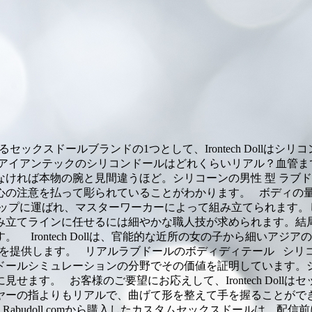
るセックスドールブランドの1つとして、Irontech Dollは
商品です。アイアンテックのシリコンドールはどれくらいリアル？
ければ本物の腕と見間違うほど。シリコーンの男性 型 ラブ
心の注意を払って彫られていることがわかります。 ボディの
ョップに運ばれ、マスターワーカーによって組み立てられます。
み立てラインに任せるには細やかな職人技が求められます。結
Irontech Dollは、官能的な近所の女の子から細いア
ションを提供します。 リアルラブドールのボディディテール シ
ドールシミュレーションの分野でその価値を証明しています。
ます。 お客様のご要望にお応えして、Irontech Doll
ヤーの指よりもリアルで、曲げて形を整えて手を握ることがで
abudoll.comから購入したカスタムセックスドールは、配