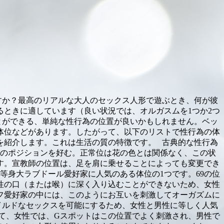
すか？最高のリアルな大人のセックス人形で遊ぶとき、何が彼
ときに適しています（良い状況では、オルガスムを1つか2つ
とができる、単純な性行為の位置が良いかもしれません。ベッ
体位などがあります。したがって、以下のリストで性行為の体
を紹介します。これは生活の質の特徴です。 古典的な性行為
このポジションを好む。正常位は花の色とは関係なく、この状
す。宣教師の位置は、足を肩に乗せることによっても変更でき
等身大ラブドール愛好家に人気のある体位の1つです。69の位
性の口（または喉）に深く入り込むことができないため、女性
フ愛好家の中には、このようにお互いを刺激してオーガズムに
イルドなセックスを可能にするため、女性と男性に等しく人気
て、女性では、Gスポットはこの位置でよく刺激され、男性で