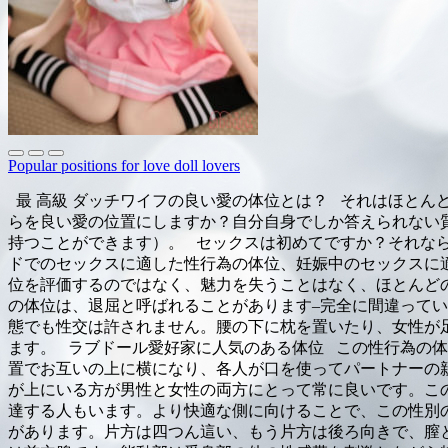
Popular positions for love doll lovers
最 高級 ダッチワイフの良い愛の体位とは？ それはほと
らを良い愛の位置にしますか？自分自身でしか答えられない
持つことができます）。 セックスは初めてですか？それな
ドでのセックスに適した性行為の体位、妊娠中のセックスに
位を評価するのではなく、魅力を失うことはなく、ほとんどの
の体位は、退屈と呼ばれることがあります–完全に間違って
態でも性交は許されません。腰の下に枕を置いたり、女性が
ます。 ラブドール愛好家に人気のある体位 この性行為の体
置でお互いの上に横になり、各人が口を使ってパートナーの
が上にいる方が男性と女性の両方にとって常に良いです。こ
達する人もいます。より快適な側に向けることで、この性別
があります。片方は四つん這い、もう片方は後ろ向きで、膣