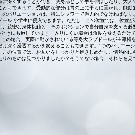
特に深くすることができ、受身部として手を伸ばしたり、大人
こともできます。受動的な部分は胃の上に平らに置かれ、能動
このバリエーションは、特にシャワーで魅力的でなければなり
ドール 小学生に侵入できます。ただし、この位置では、位置が
は、親密な身体接触と、そのポジションで自分自身を支える必
いときにも適しています。入りにくい場合は角度を変えるだけ
。この場合、実際に動かされている等身大ラブドールが主導権
だけ深く浸透するかを変えることもできます。1つのバリエー
。この位置では、お互いをしっかりと抱きしめたり、情熱的に
たりのものは見つかりましたか？そうでない場合、それらを見