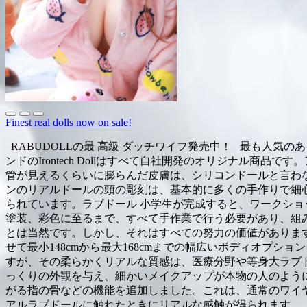
Finest real dolls now on sale!
RABUDOLLの最 高級 ダッチワイフ発売中！ 最も人気のあ
ンドのIrontech Dollはすべて自社開発のオリジナル
管が見えるくらいに膨らんだ皮膚は、シリコンドールと言わな
ンのリアルドールの頭の彫刻は、基本的に多くの手作りで細
られています。ラブドール 小学生が完成すると、ワークシ
塗装、彩色に至るまで、すべて手作業で行う必要があり、組
とは当然です。しかし、それはすべての努力の価値があります。 
せて最小148cmから最大168cmまでの幅広いボディオプ
すが、その柔らかくリアルな質感は、医療分野や等身大ラブ
っくりの外観を与え、細かいメイクアップが本物の人のように見せ
がる指の骨などの機能を追加しました。これは、通常のワイ
アルラブドールに触れたときにリアルな感触が得られます。 R