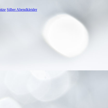
itze
Silber Abendkleider