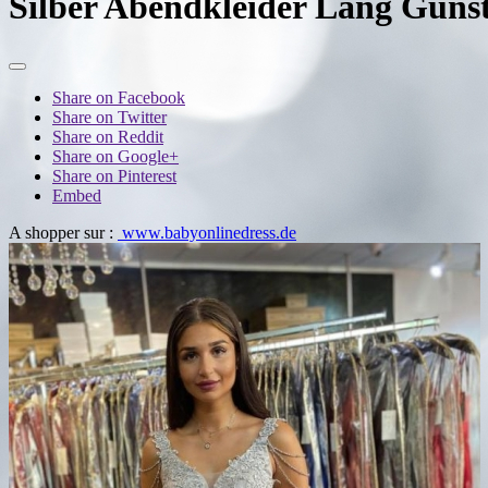
Silber Abendkleider Lang Gunst
Share on Facebook
Share on Twitter
Share on Reddit
Share on Google+
Share on Pinterest
Embed
A shopper sur :
www.babyonlinedress.de