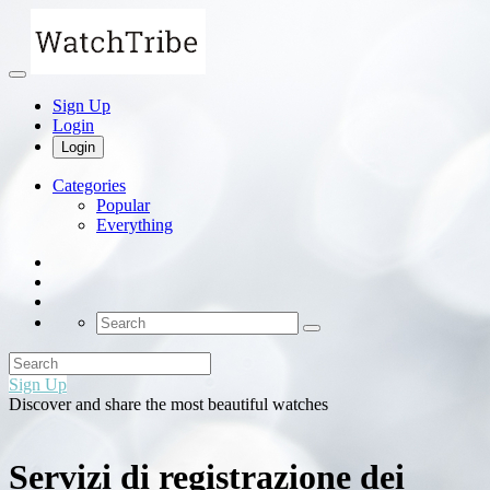
Sign Up
Login
Login
Categories
Popular
Everything
Sign Up
Discover and share the most beautiful watches
Servizi di registrazione dei