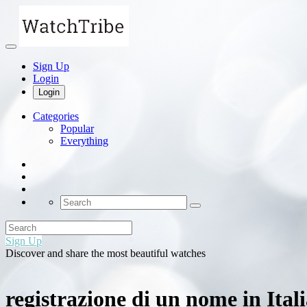
Sign Up
Login
Login
Categories
Popular
Everything
Sign Up
Discover and share the most beautiful watches
registrazione di un nome in Ital