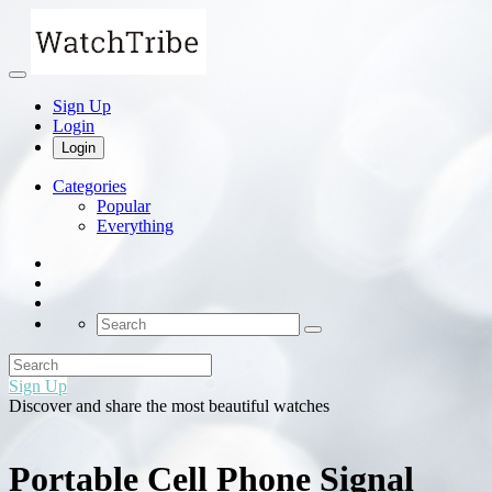
Sign Up
Login
Login
Categories
Popular
Everything
Sign Up
Discover and share the most beautiful watches
Portable Cell Phone Signal