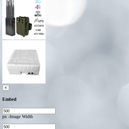
×
Embed
px -Image Width