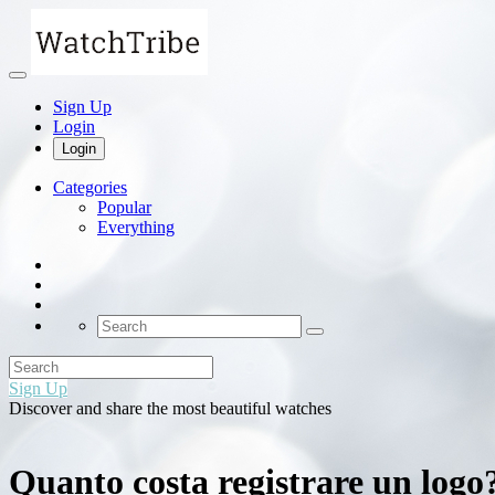
Sign Up
Login
Login
Categories
Popular
Everything
Sign Up
Discover and share the most beautiful watches
Quanto costa registrare un logo