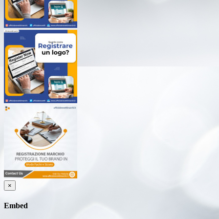
×
Embed