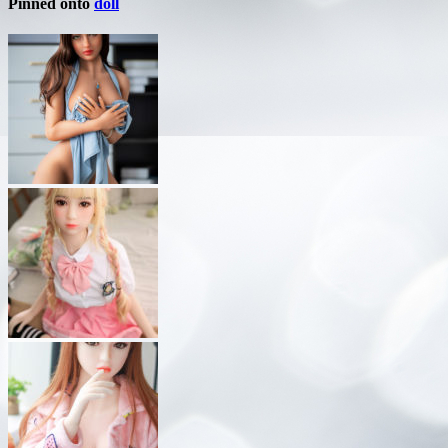
Pinned onto
doll