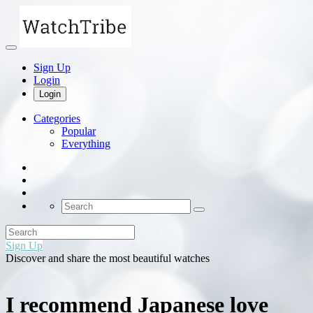
Sign Up
Login
Login
Categories
Popular
Everything
Sign Up
Discover and share the most beautiful watches
I recommend Japanese love