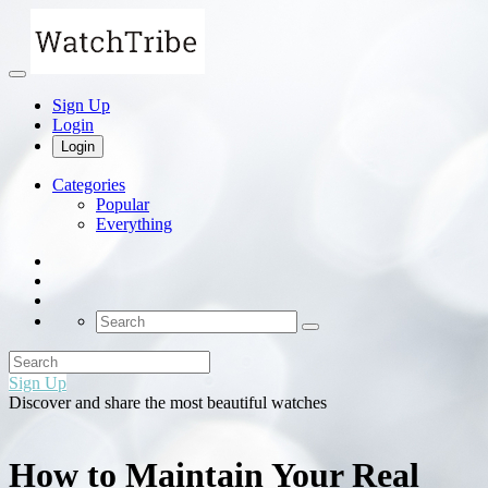
Sign Up
Login
Login
Categories
Popular
Everything
Sign Up
Discover and share the most beautiful watches
How to Maintain Your Real