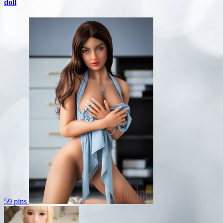
doll
59 pins