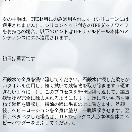
次の手順は、TPE材料にのみ適用されます（シリコーンには
適用されません）。シリコンヘッド付きのTPEダッチワイフ
をお持ちの場合、以下のヒントはTPEリアルドール本体のメ
ンテナンスにのみ適用されます。
初日は重要です
石鹸水で全身を洗い流してください。石鹸水に浸した柔らか
いタオルを使用し、軽く拭いて残留物を取り除きます（硬す
ぎないように！）。このプロセスを5〜6回繰り返して、製造
残留物が完全に除去されるようにします。床に厚い毛布を重
ねて湿気を吸収し、掃除の際に毛布の上に置きます。洗顔
後、ベビーローションを全身に塗り、一晩吸収させます。翌
日、ベタベタした場合は、TPEのセックス人形本体全体にベ
ビーパウダーをまぶしてください。