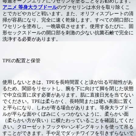
毎週オープンエリアにワセリンを塗ることをお勧めします。
アニメ 等身大ラブドール
のヴァセリンは水分を取り除くこ
とでカビやカビと戦います。また、オリフィスプレートの清
掃が容易になり、完全に速く乾燥します。すべての開口部に
ワセリンを塗布し、一晩吸収させます。使用するたびに、固
形セックスドールの開口部を刺激の少ない抗菌石鹸で完全に
洗浄する必要があります。
TPEの配置と保管
使用しないときは、TPEを長時間置くと涙が出る可能性があ
るため、関節をリセットし、腕を下に向けて脚を閉じた状態
で中立位置に戻す必要があります。肌に直接日光を当てない
でください。TPEは柔らかく、長時間または硬い表面に置く
と平らになり、しわが寄る場合があります。等身大ラブドー
ルが平らな面やくぼみにくっつかないように、柔らかい面
（柔らかい方が良い）に横たわっていることを確認してくだ
さい。クローゼットフックやハンギングキットを使って吊る
すことができます。手や足でダッチワイフを引きずらないで