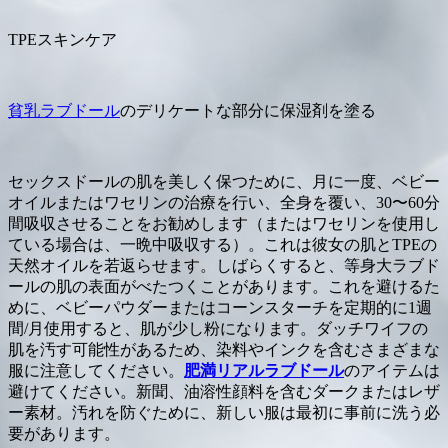
TPEスキンケア
貧乳ラブドール
のデリケートな部分に保湿剤を塗る
セックスドールの肌を美しく保つために、月に一度、ベビー
オイルまたはワセリンの治療を行い、全身を覆い、30〜60分
間吸収させることをお勧めします（またはワセリンを使用し
ている場合は、一晩中吸収する）。これは彼女の肌とTPEの
天然オイルを若返らせます。しばらくすると、等身大ラブド
ールの肌の表面がべたつくことがあります。これを避けるた
めに、ベビーパウダーまたはコーンスターチを定期的に1週
間/月使用すると、肌が少し粉になります。ダッチワイフの
肌を汚す可能性があるため、染料やインクを含むさまざまな
服に注意してください。
肥満リアルラブドール
のアイテムは
避けてください。新聞、油溶性顔料を含むダークまたはレザ
ー素材。汚れを防ぐために、新しい服は最初に事前に洗う必
要があります。