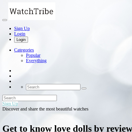
Sign Up
Login
Login
Categories
Popular
Everything
Sign Up
Discover and share the most beautiful watches
Get to know love dolls by revie