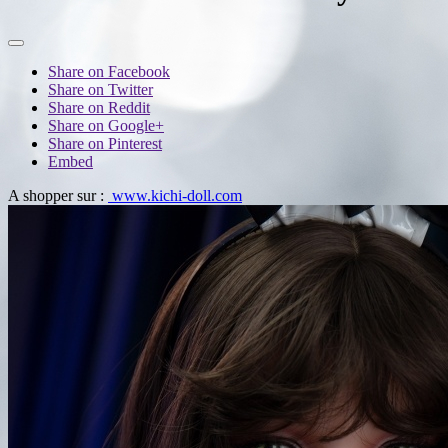
Share on Facebook
Share on Twitter
Share on Reddit
Share on Google+
Share on Pinterest
Embed
A shopper sur :
www.kichi-doll.com