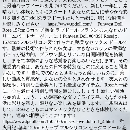
も最適なラブドールを見つけてください。新しい一年は、素
晴らしい体験とともにスタート！あなたの生活に華やかな彩
りを加えるTpdollのラブドールたちと一緒に、特別な瞬間を
お楽しみください。 https://www.tpdoll.com/ Funwest Doll
Rose 157cm Gカップ 熟女 ラブドール ブラウン肌 あなたのド
リームパートナーがここに！Funwest Doll #043SJ Roseは、
157cmのフルシリコン製で作られた艶美なセックス ドールで
す。熟練の技術で作られた彼女は、大きなGカップの豊満な
ボディが魅力的。ブラウン肌とリアルな口開閉機能を搭載
し、まるで本物のような感覚をお楽しみいただけます。その
魅惑的な姿は、あなたの日常を特別なものに変えること間違
いなしです！ 自宅でのひとときをもっと楽しいものに。美
しい曲線と質感が、あなたの心をときめかせます。友人との
秘密や、特別なご褒美としても最適なアイテム。Roseと一緒
に、心を満たす特別な時間を過ごしましょう！ 新しい冒険
を始めましょう。この魅惑的なダッチワイフ은、あなたの生
活に彩りを添え、限りない楽しみを提供します。一歩踏み出
して、Roseとともにロマンチックなひとときを体験してくだ
さい。運命の相手がここにいます！
https://www.tpdoll.com/150-160cm-sex-love-doll-c-1_4.html 蛍
火日記 瑠璃 159cm Eカップ フルシリコン セックスドール 忘