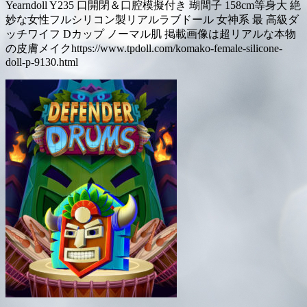
Yearndoll Y235 口開閉＆口腔模擬付き 瑚間子 158cm等身大 絶
妙な女性フルシリコン製リアルラブドール 女神系 最 高級ダ
ッチワイフ Dカップ ノーマル肌 掲載画像は超リアルな本物
の皮膚メイクhttps://www.tpdoll.com/komako-female-silicone-
doll-p-9130.html