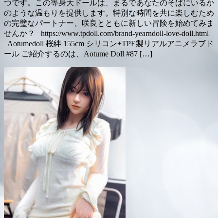
つです。この等身大ドールは、まるであなたのそばにいるか
のような温もりを提供します。特別な時間を共に楽しむため
の完璧なパートナー、咲良とともに新しい冒険を始めてみま
せんか？ https://www.tpdoll.com/brand-yearndoll-love-doll.html
Aotumedoll 桜絆 155cm シリコン+TPE製リアルアニメラブド
ール ご紹介するのは、Aotume Doll #87 […]