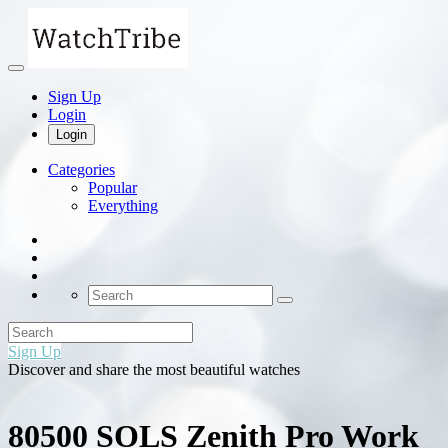
Sign Up
Login
Login
Categories
Popular
Everything
Sign Up
Discover and share the most beautiful watches
80500 SOLS Zenith Pro Work