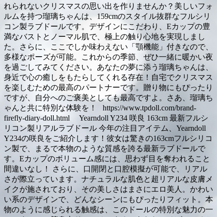
れられないクリスマスの思い出を作りませんか？美しいフォ
ルムを持つ瑠璃ちゃんは、159cmのスタイル抜群なフルシリ
コン製ラブドールです。デザインにこだわり、Eカップの豊
満なバストとノーマル肌で、極上の触り心地を実現しまし
た。さらに、ここでしか味わえない「顎機能」付きなので、
多様なポーズが可能。これからの季節、ぜひ一緒に暖かい夜
を過ごしてみてください。あなたの夢に添う瑠璃ちゃんは、
身近で心の癒しをもたらしてくれる存在！自宅でクリスマス
を楽しむための最高のパートナーです。贈り物にもぴったり
ですが、自分へのご褒美としても最高ですよ。さあ、瑠璃ち
ゃんと共に特別な体験を！ https://www.tpdoll.com/brand-
firefly-diary-doll.html Yearndoll Y234 咲良 163cm 最新フルシ
リコン製リアルラブドール 今年の注目アイテム、Yearndoll
Y234の咲良をご紹介します！彼女は驚きの163cmフルシリコ
ン製で、まるで本物のような質感を誇る最新ラブドールで
す。Eカップのボリューム感には、思わず目を奪われること
間違いなし！ さらに、口開閉と口腔模擬が可能で、リアル
さが際立っています。ナチュラルな肌色と超リアルな皮膚メ
イクが施されており、その美しさはまさにエロ美人。かわい
い系のデザインで、どんなシーンにもぴったりフィット。本
物のように感じられる触感は、このドールの特別な魅力の一