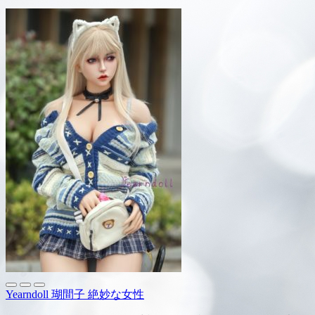
Yearndoll 瑚間子 絶妙な女性