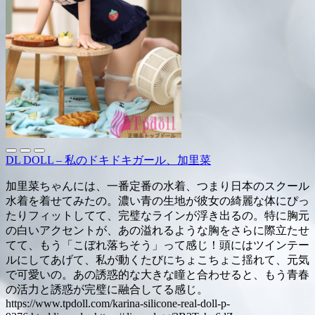
DL DOLL – 私のドキドキガール、加里菜
加里菜ちゃんには、一番定番の水着、つまり日本のスクール
水着を着せてみたの。濃い青の生地が彼女の綺麗な体にぴっ
たりフィットしてて、完璧なラインが浮き出るの。特に胸元
の白いアクセントが、あの溢れるような胸をさらに際立たせ
てて、もう「こぼれ落ちそう」って感じ！頭にはツインテー
ルにしてあげて、私が動くたびにちょこちょこ揺れて、元気
で可愛いの。あの誘惑的な大きな瞳と合わせると、もう青春
の活力と誘惑が完璧に融合してる感じ。
https://www.tpdoll.com/karina-silicone-real-doll-p-