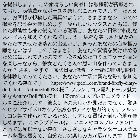
を提供します。 この素晴らしい商品には顎機能が搭載され
ており、表情豊かなポーズを楽しむことができます。たとえ
ば、お客様が投稿した写真のように、さまざまなシーンでの
撮影を思う存分楽しめます。愛らしいルックスとともに、優
れた機能性も兼ね備えている瑠璃は、あなたの日常に特別な
スパイスを加えてくれるでしょう。 純粋な美しさと温かみ
をただずませた瑠璃との出会いは、きっとあなたの心を掴み
離さないはず！この子はまさに、あなたの愛情を受け止める
ために生まれてきたのです。心を込めたコミュニケーション
を楽しみながら、彼女とたくさんの思い出を作っていきませ
んか？ さあ、今すぐ「蛍火日記 瑠璃」と一緒に特別な瞬間
を体験してみてください。あなたの生活に新たな彩りを加え
てくれる存在です！ https://www.tpdoll.com/brand-firefly-diary-
doll.html Aotumedoll #83 桜千 フルシリコン爆乳ドール 魅力
的なAotumeDoll #83 桜千、155cmのコスプレアニメラブドー
ルをご紹介します！彼女はその美しい外見だけでなく、驚き
のヒップサイズHカップを誇るボディが魅力的です。フルシ
リコン製で作られているため、リアルな質感と触り心地が楽
しめます。 このラブドールは、アニメやコスプレファンに
とっては見逃せない存在！さまざまなキャラクターコスチュ
ームを着せ替えて、自分だけの楽しみ方が広がります。目を