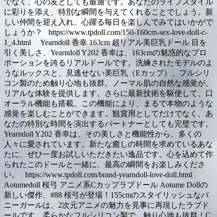
でなく、心の友としても最適です。あなたのライフスタイル
に彩りを添え、特別な瞬間を与えてくれることでしょう。新
しい仲間を迎え入れ、心躍る毎日を楽しんでみてはいかがで
しょうか？ https://www.tpdoll.com/150-160cm-sex-love-doll-c-
1_4.html Yearndoll 香幸 163cm 超リアル美巨乳ドール 目を
引く美しさ、Yearndoll Y202 香幸は、163cmの魅惑的なプロ
ポーションを誇るリアルドールです。洗練されたモデルのよ
うなルックスと、見逃せない美巨乳（Eカップ）、フルシリ
コン製のため触り心地も抜群。ノーマル肌の自然な感覚が、
リアルな体験を提供します。さらに最新技術を駆使して、口
オーラル機能も搭載。この機能により、まるで本物のような
感覚を楽しむことができます。観賞用としてだけでなく、あ
なたの特別な時間を演出するパートナーとしても完璧です。
Yearndoll Y202 香幸は、その美しさと機能性から、多くの
人々に愛されています。新たな癒しの時間を求めているあな
たに、ぜひ一度お試しいただきたい逸品です。心を込めて作
られたこのドールと一緒に、最高の瞬間をお楽しみくださ
い。 https://www.tpdoll.com/brand-yearndoll-love-doll.html
Aotumedoll 桜弓 アニメ系Cカップラブドール Aotume Dollの
新しい傑作、#88 桜弓が登場！155cmのスタイリッシュなバ
ニーガールは、2次元アニメの魅力を見事に再現したラブド
ールです。柔らかなフルシリコン製で、触り心地も抜群！C