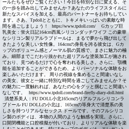
ールたちをぜひご覧ください！今日を特別な日に変える、そ
の一歩を踏み出してみませんか？あなたのライフスタイルに
新たなスパイスを加える、最高のパートナーをお待ちしてい
ます。さあ、Tpdollとともに、トキメキいっぱいの素敵な時
間を過ごしましょう！ https://www.tpdoll.com/ Gカップ巨
乳美女：蛍火日記164cm西風シリコンダッチワイフ この豪華
なシリコン製リアルラブドールは、まるで夢から飛び出して
きたような美しい女性像。164cmの身長を誇る彼女は、Gカ
ップのボリューム感とノーマル肌の質感で、まさに魅力の極
み。細部までこだわり抜かれた超リアルな塗装加工が施され
ており、見つめるだけで心を奪われる美しさ。さらに、顎機
能を追加することができるため、よりパーソナルな体験をお
楽しみいただけます。 周りの視線を集めること間違いなし
の美女、彼女と一緒に特別な時間を過ごしてみませんか？そ
の魅力に一度触れれば、あなたの心をグッと掴むこと間違い
なしです。 https://www.tpdoll.com/brand-firefly-diary-doll.html
清楚系美人：FU DOLL小北165cmのリアルフルシリコンラ
ブドール FU DOLLの小北は、165cmの等身大で清楚系の美
しさを持つリアルなセックス ドールです。そのフルシリコ
ン製のボディは、本物の人間のような触感を実現。さらに、
口開閉機能と口腔模擬が付いており、よりリアルな体験を楽
しむことができます。特にFカップのボディは、エレガント