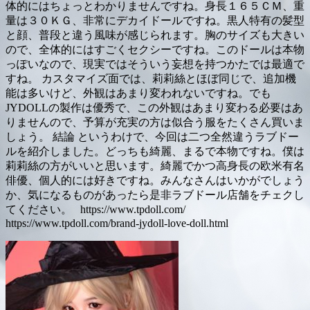
体的にはちょっとわかりませんですね。身長１６５ＣＭ、重
量は３０ＫＧ、非常にデカイドールですね。黒人特有の髪型
と顔、普段と違う風味が感じられます。胸のサイズも大きい
ので、全体的にはすごくセクシーですね。このドールは本物
っぽいなので、現実ではそういう妄想を持つかたでは最適で
すね。 カスタマイズ面では、莉莉絲とほぼ同じで、追加機
能は多いけど、外観はあまり変われないですね。でも
JYDOLLの製作は優秀で、この外観はあまり変わる必要はあ
りませんので、予算が充実の方は似合う服をたくさん買いま
しょう。 結論 というわけで、今回は二つ全然違うラブドー
ルを紹介しました。どっちも綺麗、まるで本物ですね。僕は
莉莉絲の方がいいと思います。綺麗でかつ高身長の欧米有名
俳優、個人的には好きですね。みんなさんはいかがでしょう
か、気になるものがあったら是非ラブドール店舗をチェクし
てください。 https://www.tpdoll.com/
https://www.tpdoll.com/brand-jydoll-love-doll.html