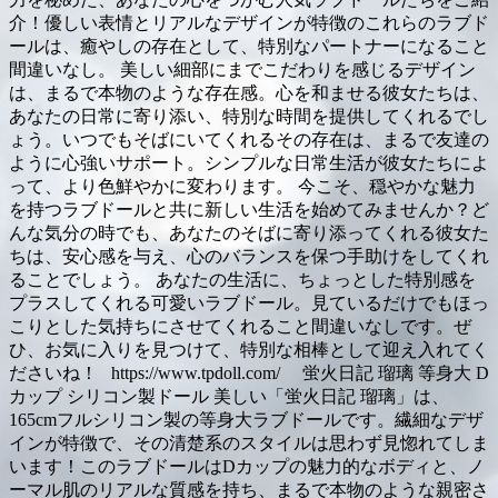
介！優しい表情とリアルなデザインが特徴のこれらのラブド
ールは、癒やしの存在として、特別なパートナーになること
間違いなし。 美しい細部にまでこだわりを感じるデザイン
は、まるで本物のような存在感。心を和ませる彼女たちは、
あなたの日常に寄り添い、特別な時間を提供してくれるでし
ょう。いつでもそばにいてくれるその存在は、まるで友達の
ように心強いサポート。シンプルな日常生活が彼女たちによ
って、より色鮮やかに変わります。 今こそ、穏やかな魅力
を持つラブドールと共に新しい生活を始めてみませんか？ど
んな気分の時でも、あなたのそばに寄り添ってくれる彼女た
ちは、安心感を与え、心のバランスを保つ手助けをしてくれ
ることでしょう。 あなたの生活に、ちょっとした特別感を
プラスしてくれる可愛いラブドール。見ているだけでもほっ
こりとした気持ちにさせてくれること間違いなしです。ぜ
ひ、お気に入りを見つけて、特別な相棒として迎え入れてく
ださいね！ https://www.tpdoll.com/ 蛍火日記 瑠璃 等身大 D
カップ シリコン製ドール 美しい「蛍火日記 瑠璃」は、
165cmフルシリコン製の等身大ラブドールです。繊細なデザ
インが特徴で、その清楚系のスタイルは思わず見惚れてしま
います！このラブドールはDカップの魅力的なボディと、ノ
ーマル肌のリアルな質感を持ち、まるで本物のような親密さ