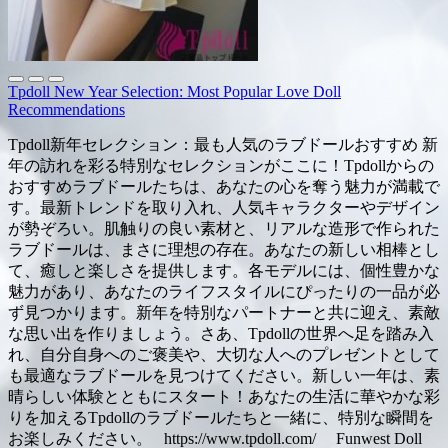
Tpdoll New Year Selection: Most Popular Love Doll
Recommendations
Tpdoll新年セレクション：最も人気のラブドールおすすめ 新
年の訪れを彩る特別なセレクションがここに！Tpdollからの
おすすめラブドールたちは、あなたの心を奪う魅力が満載で
す。最新トレンドを取り入れ、人気キャラクターやデザイン
が勢ぞろい。肌触りの良い素材と、リアルな造形で作られた
ラブドールは、まさに理想の存在。あなたの新しい相棒とし
て、癒しと楽しさを提供します。各モデルには、個性豊かな
魅力があり、あなたのライフスタイルにぴったりの一品が必
ず見つかります。新年を特別なパートナーと共に迎え、素敵
な思い出を作りましょう。さあ、Tpdollの世界へ足を踏み入
れ、自分自身へのご褒美や、大切な人へのプレゼントとして
も最適なラブドールを見つけてください。新しい一年は、素
晴らしい体験とともにスタート！あなたの生活に華やかな彩
りを加えるTpdollのラブドールたちと一緒に、特別な瞬間を
お楽しみください。 https://www.tpdoll.com/ Funwest Doll