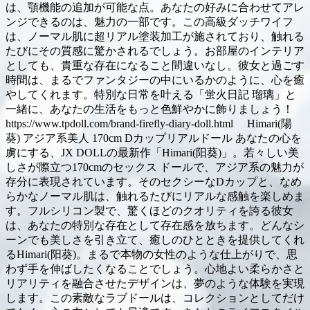
は、顎機能の追加が可能な点。あなたの好みに合わせてアレ
ンジできるのは、魅力の一部です。この高級ダッチワイフ
は、ノーマル肌に超リアル塗装加工が施されており、触れる
たびにその質感に驚かされるでしょう。お部屋のインテリア
としても、貴重な存在になること間違いなし。彼女と過ごす
時間は、まるでファンタジーの中にいるかのように、心を癒
やしてくれます。特別な日常を叶える「蛍火日記 瑠璃」と
一緒に、あなたの生活をもっと色鮮やかに飾りましょう！
https://www.tpdoll.com/brand-firefly-diary-doll.html Himari(陽
葵) アジア系美人 170cm Dカップリアルドール あなたの心を
虜にする、JX DOLLの最新作「Himari(阳葵)」。若々しい美
しさが際立つ170cmのセックス ドールで、アジア系の魅力が
存分に表現されています。そのセクシーなDカップと、なめ
らかなノーマル肌は、触れるたびにリアルな感触を楽しめま
す。フルシリコン製で、驚くほどのクオリティを誇る彼女
は、あなたの特別な存在として存在感を放ちます。どんなシ
ーンでも美しさを引き立て、癒しのひとときを提供してくれ
るHimari(阳葵)。まるで本物の女性のような仕上がりで、思
わず手を伸ばしたくなることでしょう。心地よい柔らかさと
リアリティを融合させたデザインは、夢のような体験を実現
します。この素敵なラブドールは、コレクションとしてだけ