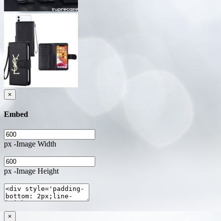
×
Embed
px -Image Width
px -Image Height
×