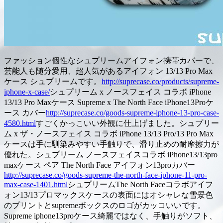
ファッション個性なシュプリームアイフォン携帯カバーで、
芸能人も随分愛用、超人気があるアイフォン 13/13 Pro Max
ケース シュプリームです。
http://suprecase.co/products/supreme-
iphone-x-case/
シュプリーム x ノースフェイス コラボ iPhone
13/13 Pro Maxケース Supreme x The North Face iPhone13Proケ
ース カバー
http://suprecase.co/goods-supreme-iphone-13-pro-case-
4580.html
すごくかっこいい外観に仕上げました。シュプリー
ム x ザ・ノースフェイス コラボ iPhone 13/13 Pro/13 Pro Max
ケースは手に馴染みやすい手触りで、滑り止めの耐摩擦力が
優れた。シュプリーム ノースフェイスコラボ iPhone13/13pro
maxケース ペア The North Face アイフォン13proカバー
http://suprecase.co/goods-supreme-the-north-face-iphone-11-pro-
max-case-1401.html
シュプリームThe North Faceコラボアイフ
ォン13/13プロマックスケースの表面にはオシャレな雪景色
のプリントとsupremeボックスのロゴがカッコいいです。
Supreme iphone13proケース綺麗ではなく、手触りがソフト、