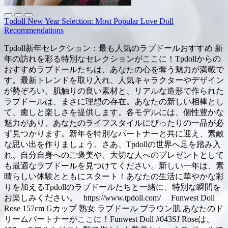
Tpdoll New Year Selection: Most Popular Love Doll
Recommendations
Tpdoll新年セレクション：最も人気のラブドールおすすめ 新
年の訪れを彩る特別なセレクションがここに！Tpdollからの
おすすめラブドールたちは、あなたの心を奪う魅力が満載で
す。最新トレンドを取り入れ、人気キャラクターやデザイン
が勢ぞろい。肌触りの良い素材と、リアルな造形で作られた
ラブドールは、まさに理想の存在。あなたの新しい相棒とし
て、癒しと楽しさを提供します。各モデルには、個性豊かな
魅力があり、あなたのライフスタイルにぴったりの一品が必
ず見つかります。新年を特別なパートナーと共に迎え、素敵
な思い出を作りましょう。さあ、Tpdollの世界へ足を踏み入
れ、自分自身へのご褒美や、大切な人へのプレゼントとして
も最適なラブドールを見つけてください。新しい一年は、素
晴らしい体験とともにスタート！あなたの生活に華やかな彩
りを加えるTpdollのラブドールたちと一緒に、特別な瞬間を
お楽しみください。 https://www.tpdoll.com/ Funwest Doll
Rose 157cm Gカップ 熟女 ラブドール ブラウン肌 あなたのド
リームパートナーがここに！Funwest Doll #043SJ Roseは、