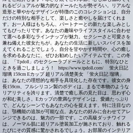
れるビジュアルが魅力的なドールたちが勢ぞろい。リアルな
造形と華やかなデザインが特徴のこのコレクションは、自分
だけの特別な相手として、楽しさと癒やしを届けてくれま
す。お一人様はもちろん、パートナーとの新たな楽しみとし
てもぴったりです。あなたの趣味やライフスタイルに合わせ
て選べる多彩なラインナップが魅力。セクシーさと可愛さを
兼ね備えた彼女たちが、あなたの生活に新しいスパイスを加
えてくれることでしょう。自分を甘やかす時間や、心の癒し
を求めるあなたに、ぜひお勧めしたいアイテムです。この冬
は、「Tpdoll」のセクシーラブドールとともに、特別なひと
ときを過ごしましょう！ https://www.tpdoll.com/ 蛍火日記
瑠璃 159cm Eカップ 超リアル清楚美女 「蛍火日記 瑠璃」
は、あなたの理想的な相手を具現化した存在です。彼女の身
長159cm、フルシリコン製のボディは、まるで本物のような
リアリティを誇ります。清楚で癒し系の見た目は、思わず心
が和む美しさ。Eカップの豊満なデザインは、愛嬌たっぷり
で、どんなシーンでもあなたの心を捉えます。特に注目なの
は、顎機能の追加が可能な点。あなたの好みに合わせてアレ
ンジできるのは、魅力の一部です。この高級ダッチワイフ
は、ノーマル肌に超リアル塗装加工が施されており、触れる
たびにその質感に驚かされるでしょう。お部屋のインテリア