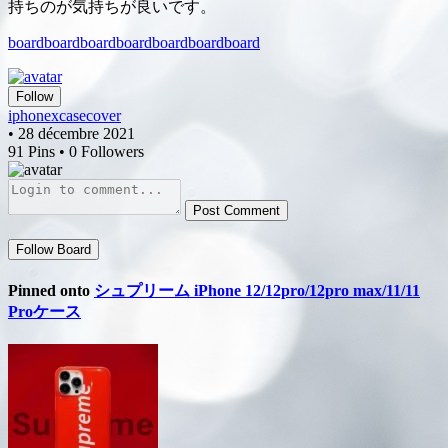
持ちのが気持ちが良いです。
board
board
board
board
board
board
board
Follow
iphonexcasecover
• 28 décembre 2021
91 Pins • 0 Followers
Post Comment
Follow Board
Pinned onto
シュプリーム iPhone 12/12pro/12pro max/11/11
Proケース