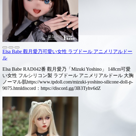
Elsa Babe 觀月愛乃可愛い女性 ラブドール アニメリアルドー
ル
Elsa Babe RAD042番 觀月愛乃「Mizuki Yoshino」 148cm可愛
い女性 フルシリコン製 ラブドール アニメリアルドール 大胸
ノーマル肌https://www.tpdoll.com/mizuki-yoshino-silicone-doll-p-
9075.htmldiscord：https://discord.gg/3B3Tyhv6dZ