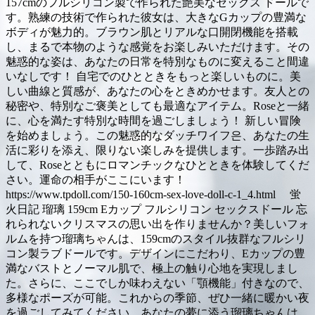
157cmのフルシリコン製で作られた艶美なセックス ドールで
す。熟練の技術で作られた彼女は、大きなGカップの豊満な
ボディが魅力的。ブラウン肌とリアルな口開閉機能を搭載
し、まるで本物のような感覚をお楽しみいただけます。その
魅惑的な姿は、あなたの日常を特別なものに変えること間違
いなしです！ 自宅でのひとときをもっと楽しいものに。美
しい曲線と質感が、あなたの心をときめかせます。友人との
秘密や、特別なご褒美としても最適なアイテム。Roseと一緒
に、心を満たす特別な時間を過ごしましょう！ 新しい冒険
を始めましょう。この魅惑的なダッチワイフ은、あなたの生
活に彩りを添え、限りない楽しみを提供します。一歩踏み出
して、Roseとともにロマンチックなひとときを体験してくだ
さい。運命の相手がここにいます！
https://www.tpdoll.com/150-160cm-sex-love-doll-c-1_4.html 蛍
火日記 瑠璃 159cm Eカップ フルシリコン セックスドール 忘
れられないクリスマスの思い出を作りませんか？美しいフォ
ルムを持つ瑠璃ちゃんは、159cmのスタイル抜群なフルシリ
コン製ラブドールです。デザインにこだわり、Eカップの豊
満なバストとノーマル肌で、極上の触り心地を実現しまし
た。さらに、ここでしか味わえない「顎機能」付きなので、
多様なポーズが可能。これからの季節、ぜひ一緒に暖かい夜
を過ごしてみてください。あなたの夢に添う瑠璃ちゃんは、