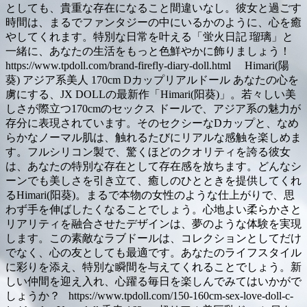
としても、貴重な存在になること間違いなし。彼女と過ごす
時間は、まるでファンタジーの中にいるかのように、心を癒
やしてくれます。特別な日常を叶える「蛍火日記 瑠璃」と
一緒に、あなたの生活をもっと色鮮やかに飾りましょう！
https://www.tpdoll.com/brand-firefly-diary-doll.html Himari(陽
葵) アジア系美人 170cm Dカップリアルドール あなたの心を
虜にする、JX DOLLの最新作「Himari(阳葵)」。若々しい美
しさが際立つ170cmのセックス ドールで、アジア系の魅力が
存分に表現されています。そのセクシーなDカップと、なめ
らかなノーマル肌は、触れるたびにリアルな感触を楽しめま
す。フルシリコン製で、驚くほどのクオリティを誇る彼女
は、あなたの特別な存在として存在感を放ちます。どんなシ
ーンでも美しさを引き立て、癒しのひとときを提供してくれ
るHimari(阳葵)。まるで本物の女性のような仕上がりで、思
わず手を伸ばしたくなることでしょう。心地よい柔らかさと
リアリティを融合させたデザインは、夢のような体験を実現
します。この素敵なラブドールは、コレクションとしてだけ
でなく、心の友としても最適です。あなたのライフスタイル
に彩りを添え、特別な瞬間を与えてくれることでしょう。新
しい仲間を迎え入れ、心躍る毎日を楽しんでみてはいかがで
しょうか？ https://www.tpdoll.com/150-160cm-sex-love-doll-c-