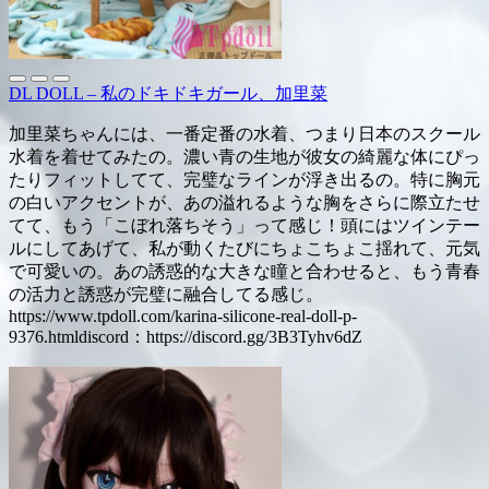
DL DOLL – 私のドキドキガール、加里菜
加里菜ちゃんには、一番定番の水着、つまり日本のスクール
水着を着せてみたの。濃い青の生地が彼女の綺麗な体にぴっ
たりフィットしてて、完璧なラインが浮き出るの。特に胸元
の白いアクセントが、あの溢れるような胸をさらに際立たせ
てて、もう「こぼれ落ちそう」って感じ！頭にはツインテー
ルにしてあげて、私が動くたびにちょこちょこ揺れて、元気
で可愛いの。あの誘惑的な大きな瞳と合わせると、もう青春
の活力と誘惑が完璧に融合してる感じ。
https://www.tpdoll.com/karina-silicone-real-doll-p-
9376.htmldiscord：https://discord.gg/3B3Tyhv6dZ