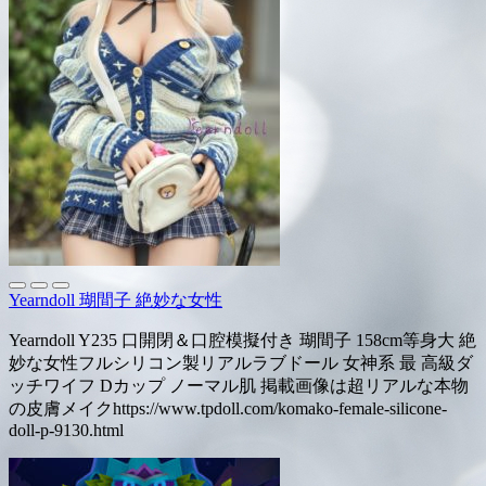
Yearndoll 瑚間子 絶妙な女性
Yearndoll Y235 口開閉＆口腔模擬付き 瑚間子 158cm等身大 絶
妙な女性フルシリコン製リアルラブドール 女神系 最 高級ダ
ッチワイフ Dカップ ノーマル肌 掲載画像は超リアルな本物
の皮膚メイクhttps://www.tpdoll.com/komako-female-silicone-
doll-p-9130.html