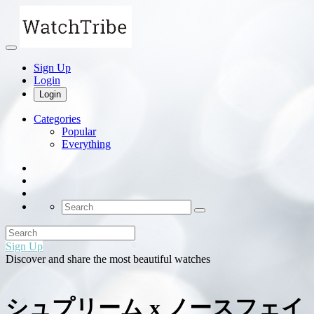
Sign Up
Login
Login
Categories
Popular
Everything
Sign Up
Discover and share the most beautiful watches
シュプリーム x ノースフェイ