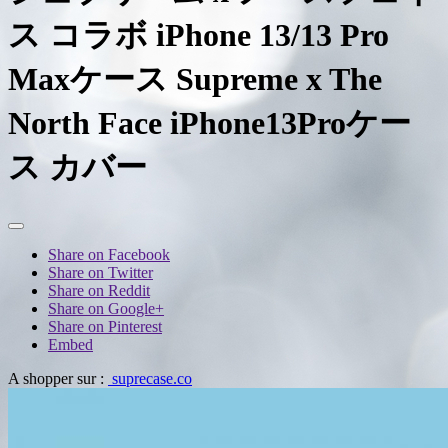
ス コラボ iPhone 13/13 Pro
Maxケース Supreme x The
North Face iPhone13Proケー
ス カバー
Share on Facebook
Share on Twitter
Share on Reddit
Share on Google+
Share on Pinterest
Embed
A shopper sur :
suprecase.co