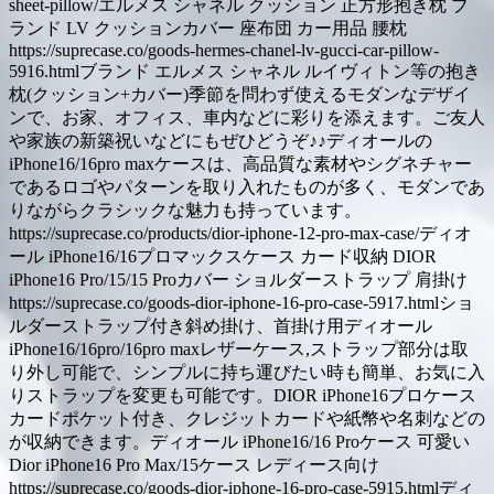
sheet-pillow/エルメス シャネル クッション 正方形抱き枕 ブ
ランド LV クッションカバー 座布団 カー用品 腰枕
https://suprecase.co/goods-hermes-chanel-lv-gucci-car-pillow-
5916.htmlブランド エルメス シャネル ルイヴィトン等の抱き
枕(クッション+カバー)季節を問わず使えるモダンなデザイ
ンで、お家、オフィス、車内などに彩りを添えます。ご友人
や家族の新築祝いなどにもぜひどうぞ♪♪ディオールの
iPhone16/16pro maxケースは、高品質な素材やシグネチャー
であるロゴやパターンを取り入れたものが多く、モダンであ
りながらクラシックな魅力も持っています。
https://suprecase.co/products/dior-iphone-12-pro-max-case/ディオ
ール iPhone16/16プロマックスケース カード収納 DIOR
iPhone16 Pro/15/15 Proカバー ショルダーストラップ 肩掛け
https://suprecase.co/goods-dior-iphone-16-pro-case-5917.htmlショ
ルダーストラップ付き斜め掛け、首掛け用ディオール
iPhone16/16pro/16pro maxレザーケース,ストラップ部分は取
り外し可能で、シンプルに持ち運びたい時も簡単、お気に入
りストラップを変更も可能です。DIOR iPhone16プロケース
カードポケット付き、クレジットカードや紙幣や名刺などの
が収納できます。ディオール iPhone16/16 Proケース 可愛い
Dior iPhone16 Pro Max/15ケース レディース向け
https://suprecase.co/goods-dior-iphone-16-pro-case-5915.htmlディ