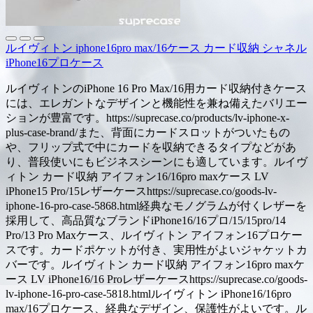
ルイヴィトン iphone16pro max/16ケース カード収納 シャネル
iPhone16プロケース
ルイヴィトンのiPhone 16 Pro Max/16用カード収納付きケース
には、エレガントなデザインと機能性を兼ね備えたバリエー
ションが豊富です。https://suprecase.co/products/lv-iphone-x-
plus-case-brand/また、背面にカードスロットがついたもの
や、フリップ式で中にカードを収納できるタイプなどがあ
り、普段使いにもビジネスシーンにも適しています。ルイヴ
ィトン カード収納 アイフォン16/16pro maxケース LV
iPhone15 Pro/15レザーケースhttps://suprecase.co/goods-lv-
iphone-16-pro-case-5868.html経典なモノグラムが付くレザーを
採用して、高品質なブランドiPhone16/16プロ/15/15pro/14
Pro/13 Pro Maxケース、ルイヴィトン アイフォン16プロケー
スです。カードポケットが付き、実用性がよいジャケットカ
バーです。ルイヴィトン カード収納 アイフォン16pro maxケ
ース LV iPhone16/16 Proレザーケースhttps://suprecase.co/goods-
lv-iphone-16-pro-case-5818.htmlルイヴィトン iPhone16/16pro
max/16プロケース、経典なデザイン、保護性がよいです。ル