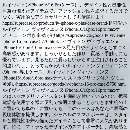
ルイヴィトンiPhone16/16 Proケースは、デザイン性と機能性
を兼ね備えたアイテムで、ファッション性を追求するだけで
なく、実用的なアクセサリーとしても活躍します。
https://suprecase.co/products/lv-iphone-x-plus-case-brand/超可愛い
ルイヴィトン ヴィヴィエンヌ iPhone16/16pro/16pro maxケー
ス チェーン付き 斜めがけhttps://suprecase.co/goods-lv-vivienne-
iphone-16-pro-case-5776.htmlルイヴィトン ヴィヴィエンヌ
iPhone16/16pro/16pro maxケース見た目やデザインともすごく
高級感があります。しっかりとした作り、質感・手触りにも
優れています。見るたびに愛らしいからすは注目されること
間違いなし、とってもかわいいルイヴィトンヴィヴィエンヌ
のiphone専用ケース。ルイヴィトン ヴィヴィエンヌ
iPhone16/16pro/16pro maxケース スマホグリップ付き ダミエ
可愛いhttps://suprecase.co/goods-lv-iphone-16-pro-case-5758.html
ルイヴィトン ヴィヴィエンヌ iPhone16/16pro/16pro maxケー
スはスマホグリップとスタンド機能が付いているので、携帯
電話を使用する際に便利で快適にすることができます机の上
に置いても車の上に置いても、このケースはあなたに最高の
視聴体験を提供します。シャネルのスマホポーチは、スタイ
ルと機能性を兼ね備えたアイテムとして非常に人気がありま
す。特に、マトラッセデザインのスマホポーチは、高級感と