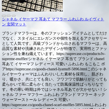
シャネル イヤーマフ 耳あて マフラー ふわふわ ルイヴィト
ン 玄関マット
ブランドマフラーは、冬のファッションアイテムとしてだけ
でなく、スタイルにエレガンスや個性を加えるアクセサリー
として人気です。高級ブランドから出されるマフラーは、高
品質な素材や洗練されたデザインが特徴で、実用性とファッ
ション性を兼ね備えています。https://suprecase.co/products/lv-
supreme-muffler/シャネル イヤーマフ 耳当て ブランド chanel
耳あて イヤーマフ レディース 可愛い ふわふわ もこもこ ボ
アhttps://suprecase.co/goods-chanel-Iyamuff-5896.htmlこのシャネ
ルイヤーウォーマはふんわりいした素材を採用し、肌ざわ
り、暖かさ、共にとても良い、フワフワで肌触りがとっても
柔らかいで耳に柔らかく当たって防風保温性ばっちりなで
す。冬の寒い時期は外ではシャネル耳あてが欠かせない！シ
ャネル ファー マフラー ふわふわ ブランド マフラー ネック
ウォーマーストール レディース 可愛い
https://suprecase.co/goods-chanel-scarf-muffler-5895.htmlふわふわ