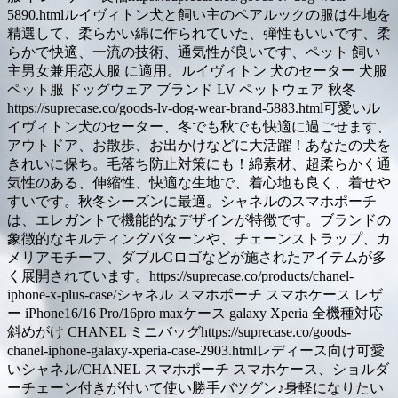
5890.htmlルイヴィトン犬と飼い主のペアルックの服は生地を
精選して、柔らかい綿に作られていた、弾性もいいです、柔
らかで快適、一流の技術、通気性が良いです、ペット 飼い
主男女兼用恋人服 に適用。ルイヴィトン 犬のセーター 犬服
ペット服 ドッグウェア ブランド LV ペットウェア 秋冬
https://suprecase.co/goods-lv-dog-wear-brand-5883.html可愛いル
イヴィトン犬のセーター、冬でも秋でも快適に過ごせます、
アウトドア、お散歩、お出かけなどに大活躍！あなたの犬を
きれいに保ち。毛落ち防止対策にも！綿素材、超柔らかく通
気性のある、伸縮性、快適な生地で、着心地も良く、着せや
すいです。秋冬シーズンに最適。シャネルのスマホポーチ
は、エレガントで機能的なデザインが特徴です。ブランドの
象徴的なキルティングパターンや、チェーンストラップ、カ
メリアモチーフ、ダブルCロゴなどが施されたアイテムが多
く展開されています。https://suprecase.co/products/chanel-
iphone-x-plus-case/シャネル スマホポーチ スマホケース レザ
ー iPhone16/16 Pro/16pro maxケース galaxy Xperia 全機種対応
斜めがけ CHANEL ミニバッグhttps://suprecase.co/goods-
chanel-iphone-galaxy-xperia-case-2903.htmlレディース向け可愛
いシャネル/CHANEL スマホポーチ スマホケース、ショルダ
ーチェーン付きが付いて使い勝手バツグン♪身軽になりたい