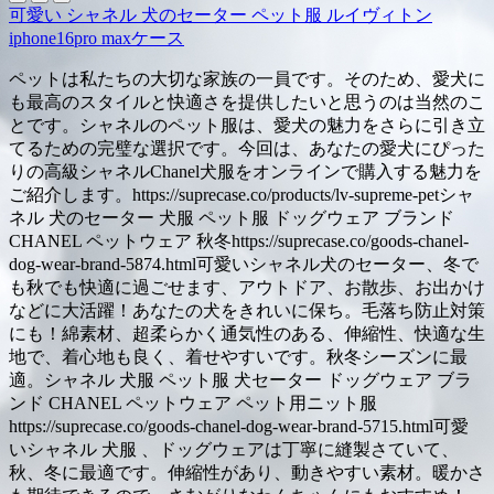
可愛い シャネル 犬のセーター ペット服 ルイヴィトン
iphone16pro maxケース
ペットは私たちの大切な家族の一員です。そのため、愛犬に
も最高のスタイルと快適さを提供したいと思うのは当然のこ
とです。シャネルのペット服は、愛犬の魅力をさらに引き立
てるための完璧な選択です。今回は、あなたの愛犬にぴった
りの高級シャネルChanel犬服をオンラインで購入する魅力を
ご紹介します。https://suprecase.co/products/lv-supreme-petシャ
ネル 犬のセーター 犬服 ペット服 ドッグウェア ブランド
CHANEL ペットウェア 秋冬https://suprecase.co/goods-chanel-
dog-wear-brand-5874.html可愛いシャネル犬のセーター、冬で
も秋でも快適に過ごせます、アウトドア、お散歩、お出かけ
などに大活躍！あなたの犬をきれいに保ち。毛落ち防止対策
にも！綿素材、超柔らかく通気性のある、伸縮性、快適な生
地で、着心地も良く、着せやすいです。秋冬シーズンに最
適。シャネル 犬服 ペット服 犬セーター ドッグウェア ブラ
ンド CHANEL ペットウェア ペット用ニット服
https://suprecase.co/goods-chanel-dog-wear-brand-5715.html可愛
いシャネル 犬服 、ドッグウェアは丁寧に縫製さていて、
秋、冬に最適です。伸縮性があり、動きやすい素材。暖かさ