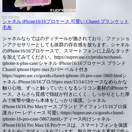
シャネル iPhone16/16プロケース 可愛い Chanel ブランケット
毛布
シャネルならではのディテールが施されており、ファッショ
ンアクセサリーとしても抜群の存在感を放ちます。シャネル
のiPhone16/16プロケースで、スマートフォンに上品なタッチ
を加えてみてください。https://suprecase.co/products/chanel-
iphone-x-plus-case/シャネル iPhone16/16プロケース ブランド
Chanel iphone16pro maxカバー ベルト付き
https://suprecase.co/goods-chanel-iphone-16-pro-case-5869.htmlシ
ャネル iPhone16/16プロ/16pro max/15/14/13ケースなめらかな
触り心地、ずっと触っていたくなるシリコン素材のiPhoneケ
ース。さらさら質感で指紋が付きにくく、しっかりとした厚
みで衝撃や傷から本体をしっかり保護。シャネル
iPhone16/16 Pro Maxケース ブランド アイフォン15/16プロ保
護カバー レディース 可愛いhttps://suprecase.co/goods-chanel-
iphone-16-pro-case-5867.htmlレディース向けシャネル
iPhone16/16 Pro Max/16 Proケースは、スマートフォンを保護
するためにデザインされています。耐久性のある素材で作ら