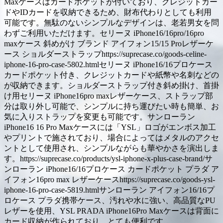
Maxケースはカードポケットが付いており、クレジットカー
ドやIDカードを収納できるため、財布代わりとしても利用
可能です。無駄のないシンプルなデザインは、老若男女を問
わずご利用いただけます。セリーヌ iPhone16/16pro/16pro
maxケース 斜めがけ ブランド アイフォン15/15 Proレザーケ
ース ショルダーストラップhttps://suprecase.co/goods-celine-
iphone-16-pro-case-5802.htmlセリーヌ iPhone16/16プロケース
カードポケット付き、クレジットカードや紙幣や名刺などの
が収納できます。ショルダーストラップ付き斜め掛け、首掛
け用セリーヌ iPhone16pro maxレザーケース、ストラップ部
分は取り外し可能で、シンプルに持ち運びたい時も簡単、お
気に入りストラップを変更も可能です。サンローラン
iPhone16 16 Pro Maxケースには「YSL」ロゴがエンボス加工
やプリントで施されており、場合によってはメタルのアクセ
ントとして使用され、シンプルながらも華やかさを演出しま
す。https://suprecase.co/products/ysl-iphone-x-plus-case-brand/サ
ンローラン iPhone16/16プロケース カードポケット プラダ ア
イフォン16pro max レザーケースhttps://suprecase.co/goods-ysl-
iphone-16-pro-case-5819.htmlサンローラン アイフォン16/16プ
ロケース プラダ携帯ケース、汚れや水に強い、高品質なPU
レザーを使用、YSL PRADA iPhone16Pro Maxケースは背面に
カード収納が作られており、とても便利です。