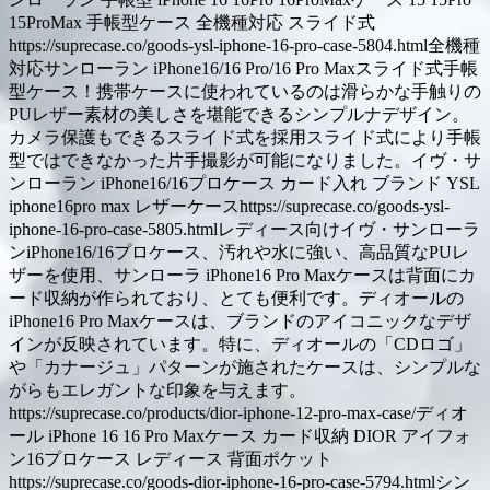
15ProMax 手帳型ケース 全機種対応 スライド式
https://suprecase.co/goods-ysl-iphone-16-pro-case-5804.html全機種
対応サンローラン iPhone16/16 Pro/16 Pro Maxスライド式手帳
型ケース！携帯ケースに使われているのは滑らかな手触りの
PUレザー素材の美しさを堪能できるシンプルナデザイン。
カメラ保護もできるスライド式を採用スライド式により手帳
型ではできなかった片手撮影が可能になりました。イヴ・サ
ンローラン iPhone16/16プロケース カード入れ ブランド YSL
iphone16pro max レザーケースhttps://suprecase.co/goods-ysl-
iphone-16-pro-case-5805.htmlレディース向けイヴ・サンローラ
ンiPhone16/16プロケース、汚れや水に強い、高品質なPUレ
ザーを使用、サンローラ iPhone16 Pro Maxケースは背面にカ
ード収納が作られており、とても便利です。ディオールの
iPhone16 Pro Maxケースは、ブランドのアイコニックなデザ
インが反映されています。特に、ディオールの「CDロゴ」
や「カナージュ」パターンが施されたケースは、シンプルな
がらもエレガントな印象を与えます。
https://suprecase.co/products/dior-iphone-12-pro-max-case/ディオ
ール iPhone 16 16 Pro Maxケース カード収納 DIOR アイフォ
ン16プロケース レディース 背面ポケット
https://suprecase.co/goods-dior-iphone-16-pro-case-5794.htmlシン