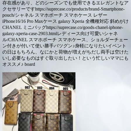
存在感があり、どのシーズンでも使用できるエレガントなア
クセサリーですhttps://suprecase.co/products/brand-Smartphone-
pouch/シャネル スマホポーチ スマホケース レザー
iPhone16/16 Pro Maxケース galaxy Xperia 全機種対応 斜めがけ
CHANEL ミニバッグhttps://suprecase.co/goods-chanel-iphone-
galaxy-xperia-case-2903.htmlレディース向け可愛いシャネ
ル/CHANEL スマホポーチ スマホケース、ショルダーチェー
ン付きが付いて使い勝手バツグン♪身軽になりたいイベント
の日はもちろん、なにかと荷物が増えがちだし両手は空けた
いし必要なものはすぐ取り出したい！という忙しいママにも
オススメ♪ board