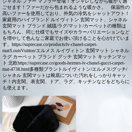
シャネル ファー マフラー登場！オシャレしながら暖かく過
ごせます！ファーだから包まれるような暖かさ。 保温性の
高いファーを使用しており、外気の冷気をシャットアウト！
家庭用のハイブランド ルイヴィトン 玄関マット、シャネル
玄関マット ブランド 絨毯/ラグ/マット/カーペットの種類は
もちろん、同じ仕様でもサイズやカラーバリエーションなど
を増やして色んなご家庭でお使い頂けることを心がけていま
す。https://suprecase.co/products/lv-chanel-carpet-
mat/LouisVuitton/エルメス ルイヴィトン 玄関マット シャネル
ラグ カーペット ブランド グッチ 玄関マット キッチンマッ
ト 北欧https://suprecase.co/goods-hermes-lv-chanel-gucci-carpet-
mat-4738.html多種類ブラントルイヴィトン/エルメス/グッチ/
シャネル 玄関マットは靴底についた汚れをしっかりキャッ
チ！内玄関、表玄関、ドア、ラグ、キッチンなどをどちらに
も使えます。