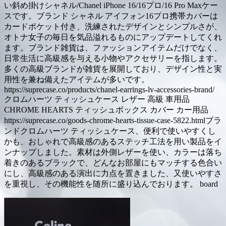
い斜め掛けシャネル/Chanel iPhone 16/16プロ/16 Pro Maxケー
スです。ブランド シャネル アイフォン16プロ携帯カバーは
カードポケット付き、洗練されたデザインとシンプルさが、
オトナ女子の毎日を気品溢れるものにアップデートしてくれ
ます。ブランド雑貨は、ファッションアイテムだけでなく、
日常生活に高級感を与える小物やアクセサリーを指します。
多くの高級ブランドが雑貨を展開しており、デザイン性と実
用性を兼ね備えたアイテムが多いです。
https://suprecase.co/products/chanel-earrings-lv-accessories-brand/
クロムハーツ ティッシュケース レザー 高級 車用品
CHROME HEARTS ティッシュボックス カバー カー用品
https://suprecase.co/goods-chrome-hearts-tissue-case-5822.htmlブラ
ンドクロムハーツ ティッシュケース、便利で使いやすくし
かも、おしゃれで高級感のあるステッチ工法を用い製品をイ
ンナップしました。素材は外側レザーを使い、カラーは落ち
着きのあるブラックで、どんなお部屋にもマッチする色合い
にし、高級感のある演出に力点を置きました、又使いやすさ
を重視し、その機能性を随所に盛り込んでおります。 board