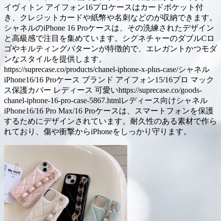
イヴィトン アイフォン16プロケースはカードポケット付
き、クレジットカードや紙幣や名刺などのが収納できます。
シャネルのiPhone 16 Proケースは、その洗練されたデザイン
と高級感で注目を集めています。シグネチャーのダブルCロ
ゴやキルティングパターンが特徴的で、エレガントかつモダ
ンなスタイルを提供します。
https://suprecase.co/products/chanel-iphone-x-plus-case/シャネル
iPhone16/16 Proケース ブランド アイフォン15/16プロ マック
ス保護カバー レディース 可愛いhttps://suprecase.co/goods-
chanel-iphone-16-pro-case-5867.htmlレディース向けシャネル
iPhone16/16 Pro Max/16 Proケースは、スマートフォンを保護
するためにデザインされています。耐久性のある素材で作ら
れており、傷や衝撃からiPhoneをしっかり守ります。