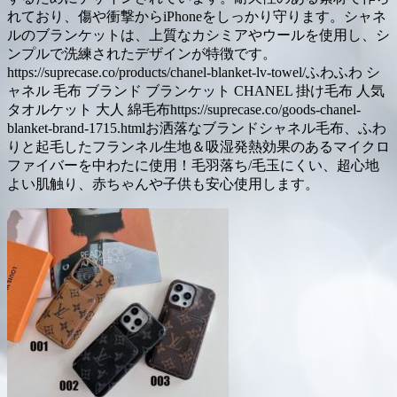
れており、傷や衝撃からiPhoneをしっかり守ります。シャネ
ルのブランケットは、上質なカシミアやウールを使用し、シ
ンプルで洗練されたデザインが特徴です。
https://suprecase.co/products/chanel-blanket-lv-towel/ふわふわ シ
ャネル 毛布 ブランド ブランケット CHANEL 掛け毛布 人気
タオルケット 大人 綿毛布https://suprecase.co/goods-chanel-
blanket-brand-1715.htmlお洒落なブランドシャネル毛布、ふわ
りと起毛したフランネル生地＆吸湿発熱効果のあるマイクロ
ファイバーを中わたに使用！毛羽落ち/毛玉にくい、超心地
よい肌触り、赤ちゃんや子供も安心使用します。