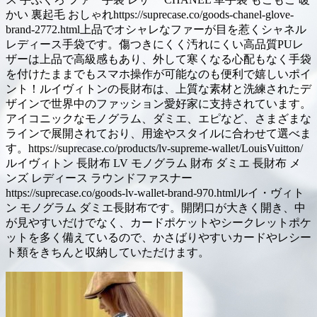
かい 裏起毛 おしゃれhttps://suprecase.co/goods-chanel-glove-
brand-2772.html上品でオシャレなファーが目を惹くシャネル
レディース手袋です。傷つきにくく汚れにくい高品質PUレ
ザーは上品で高級感もあり、外して寒くなる心配もなく手袋
を付けたままでもスマホ操作が可能なのも便利で嬉しいポイ
ント！ルイヴィトンの長財布は、上質な素材と洗練されたデ
ザインで世界中のファッション愛好家に支持されています。
アイコニックなモノグラム、ダミエ、エピなど、さまざまな
ラインで展開されており、用途やスタイルに合わせて選べま
す。https://suprecase.co/products/lv-supreme-wallet/LouisVuitton/
ルイヴィトン 長財布 LV モノグラム 財布 ダミエ 長財布 メ
ンズ レディース ラウンドファスナー
https://suprecase.co/goods-lv-wallet-brand-970.htmlルイ・ヴィト
ン モノグラム ダミエ長財布です。開閉口が大きく開き、中
が見やすいだけでなく、カードポケットやシークレットポケ
ットを多く備えているので、かさばりやすいカードやレシー
ト類をきちんと収納していただけます。