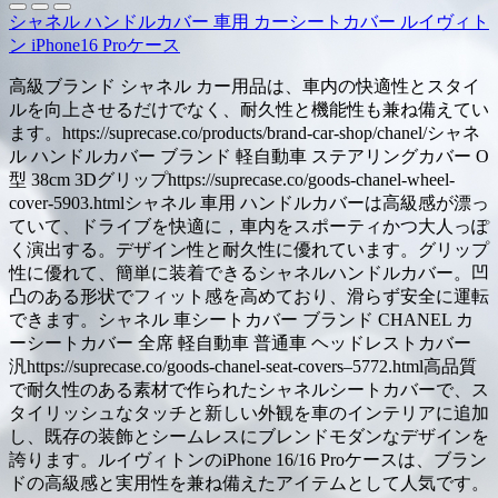
シャネル ハンドルカバー 車用 カーシートカバー ルイヴィト
ン iPhone16 Proケース
高級ブランド シャネル カー用品は、車内の快適性とスタイ
ルを向上させるだけでなく、耐久性と機能性も兼ね備えてい
ます。https://suprecase.co/products/brand-car-shop/chanel/シャネ
ル ハンドルカバー ブランド 軽自動車 ステアリングカバー O
型 38cm 3Dグリップhttps://suprecase.co/goods-chanel-wheel-
cover-5903.htmlシャネル 車用 ハンドルカバーは高級感が漂っ
ていて、ドライブを快適に，車内をスポーティかつ大人っぽ
く演出する。デザイン性と耐久性に優れています。グリップ
性に優れて、簡単に装着できるシャネルハンドルカバー。凹
凸のある形状でフィット感を高めており、滑らず安全に運転
できます。シャネル 車シートカバー ブランド CHANEL カ
ーシートカバー 全席 軽自動車 普通車 ヘッドレストカバー
汎https://suprecase.co/goods-chanel-seat-covers–5772.html高品質
で耐久性のある素材で作られたシャネルシートカバーで、ス
タイリッシュなタッチと新しい外観を車のインテリアに追加
し、既存の装飾とシームレスにブレンドモダンなデザインを
誇ります。ルイヴィトンのiPhone 16/16 Proケースは、ブラン
ドの高級感と実用性を兼ね備えたアイテムとして人気です。