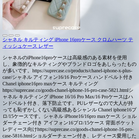
シャネル キルティング iPhone 16proケース クロムハーツ テ
ィッシュケース レザー
シャネルのiPhone16proケースは高級感のある素材を使用
し、象徴的なキルティングやブランドロゴをあしらったもの
が多いです。https://suprecase.co/products/chanel-iphone-x-plus-
case/シャネル アイフォン16/16 Proケース ハンドベルト付き
Chanel iphone16pro maxケース キルティング
https://suprecase.co/goods-chanel-iphone-16-pro-case-5821.htmlシ
ャネル キルティング iPhone 16/16 Pro Max/16 Proケースはハ
ンドベルト付き、落下防止です。PUレザーなので大人が持
っても恥ずかしくない高級感あるシャンル Chanel iphone16プ
ロ/15ケースです。シャネル iPhone16/16pro maxケース ショル
ダーチェーン付き アイフォン16プロ/15ケース 背面ポケット
レディース向けhttps://suprecase.co/goods-chanel-iphone-16-pro-
case-5816.htmlショルダーチェーン付き、レディース愛用した