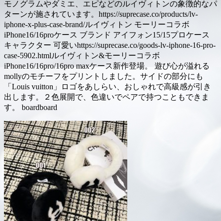
モノグラムやダミエ、エピなどのルイヴィトンの象徴的なパ
ターンが施されています。https://suprecase.co/products/lv-
iphone-x-plus-case-brand/ルイヴィトン モーリーコラボ
iPhone16/16proケース ブランド アイフォン15/15プロケース
キャラクター 可愛いhttps://suprecase.co/goods-lv-iphone-16-pro-
case-5902.htmlルイヴィトン&モーリーコラボ
iPhone16/16pro/16pro maxケース新作登場。 遊び心が溢れる
mollyのモチーフをプリントしました。サイドの部分にも
「Louis vuitton」ロゴをあしらい、おしゃれで高級感が引き
出します。２色展開で、色違いでペアで持つこともできま
す。 boardboard