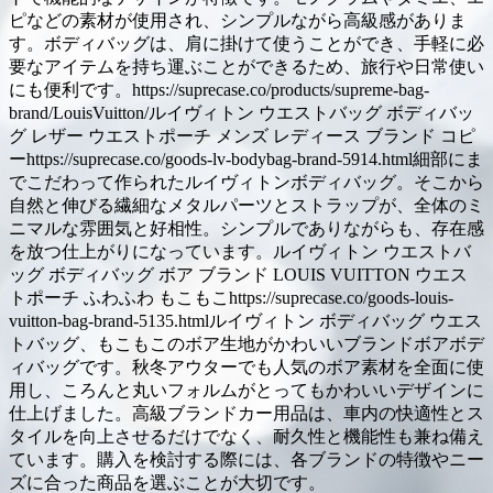
ピなどの素材が使用され、シンプルながら高級感がありま
す。ボディバッグは、肩に掛けて使うことができ、手軽に必
要なアイテムを持ち運ぶことができるため、旅行や日常使い
にも便利です。https://suprecase.co/products/supreme-bag-
brand/LouisVuitton/ルイヴィトン ウエストバッグ ボディバッ
グ レザー ウエストポーチ メンズ レディース ブランド コピ
ーhttps://suprecase.co/goods-lv-bodybag-brand-5914.html細部にま
でこだわって作られたルイヴィトンボディバッグ。そこから
自然と伸びる繊細なメタルパーツとストラップが、全体のミ
ニマルな雰囲気と好相性。シンプルでありながらも、存在感
を放つ仕上がりになっています。ルイヴィトン ウエストバ
ッグ ボディバッグ ボア ブランド LOUIS VUITTON ウエス
トポーチ ふわふわ もこもこhttps://suprecase.co/goods-louis-
vuitton-bag-brand-5135.htmlルイヴィトン ボディバッグ ウエス
トバッグ、もこもこのボア生地がかわいいブランドボアボデ
ィバッグです。秋冬アウターでも人気のボア素材を全面に使
用し、ころんと丸いフォルムがとってもかわいいデザインに
仕上げました。高級ブランドカー用品は、車内の快適性とス
タイルを向上させるだけでなく、耐久性と機能性も兼ね備え
ています。購入を検討する際には、各ブランドの特徴やニー
ズに合った商品を選ぶことが大切です。