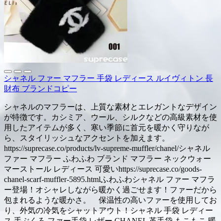
シャネル ファー マフラー 手袋 レディース ルイヴィトン 長
財布 ブランドコピー
シャネルのマフラーは、上質な素材とエレガントなデザイン
が特徴です。カシミア、ウール、シルクなどの高級素材を使
用したアイテムが多く、寒い季節に首元を暖かく守りなが
ら、スタイリッシュなアクセントを加えます。
https://suprecase.co/products/lv-supreme-muffler/chanel/シャネル
ファー マフラー ふわふわ ブランド マフラー ネックウォー
マーストール レディース 可愛いhttps://suprecase.co/goods-
chanel-scarf-muffler-5895.htmlふわふわシャネル ファー マフラ
ー登場！オシャレしながら暖かく過ごせます！ファーだから
包まれるような暖かさ。 保温性の高いファーを使用してお
り、外気の冷気をシャットアウト！シャネル 手袋 レディー
ス 手ぶくろ ファー手袋 レザー CHANEL 革手袋 もこもこ 暖