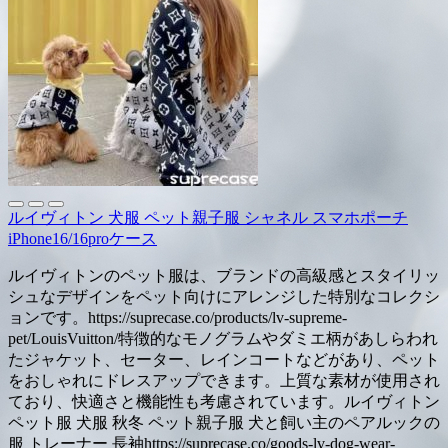
ルイヴィトン 犬服 ペット親子服 シャネル スマホポーチ
iPhone16/16proケース
ルイヴィトンのペット服は、ブランドの高級感とスタイリッ
シュなデザインをペット向けにアレンジした特別なコレクシ
ョンです。https://suprecase.co/products/lv-supreme-
pet/LouisVuitton/特徴的なモノグラムやダミエ柄があしらわれ
たジャケット、セーター、レインコートなどがあり、ペット
をおしゃれにドレスアップできます。上質な素材が使用され
ており、快適さと機能性も考慮されています。ルイヴィトン
ペット服 犬服 秋冬 ペット親子服 犬と飼い主のペアルックの
服 トレーナー 長袖https://suprecase.co/goods-lv-dog-wear-