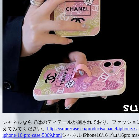
シャネルならではのディテールが施されており、ファッションア
えてみてください。
https://suprecase.co/products/chanel-iphone-x-
iphone-16-pro-case-5869.html
シャネル iPhone16/16プロ/1