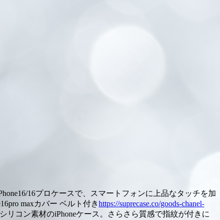
ne16/16プロケースで、スマートフォンに上品なタッチを加
ne16pro maxカバー ベルト付き
https://suprecase.co/goods-chanel-
いたくなるシリコン素材のiPhoneケース。さらさら質感で指紋が付きに