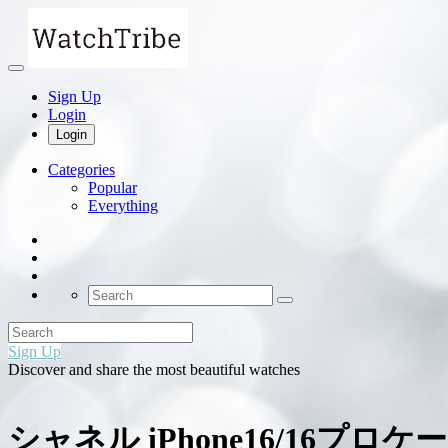
Sign Up
Login
Login
Categories
Popular
Everything
Sign Up
Discover and share the most beautiful watches
シャネル iPhone16/16プロケ