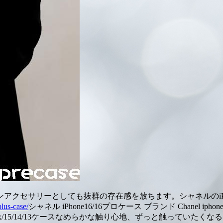
クセサリーとしても抜群の存在感を放ちます。シャネルのiPho
plus-case/
シャネル iPhone16/16プロケース ブランド Chanel ipho
6pro max/15/14/13ケースなめらかな触り心地、ずっと触って