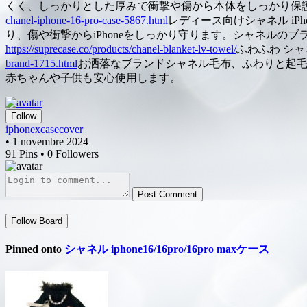
くく、しっかりとした厚みで衝撃や傷から本体をしっかり保護。シャネル
chanel-iphone-16-pro-case-5867.html
レディース向けシャネル iPh
り、傷や衝撃からiPhoneをしっかり守ります。シャネル
https://suprecase.co/products/chanel-blanket-lv-towel/
ふわふわ シャ
brand-1715.html
お洒落なブランドシャネル毛布、ふわりと起毛
赤ちゃんや子供も安心使用します。
Follow
iphonexcasecover
• 1 novembre 2024
91 Pins • 0 Followers
Post Comment
Follow Board
Pinned onto
シャネル iphone16/16pro/16pro maxケース