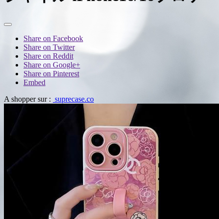
Share on Facebook
Share on Twitter
Share on Reddit
Share on Google+
Share on Pinterest
Embed
A shopper sur :
suprecase.co