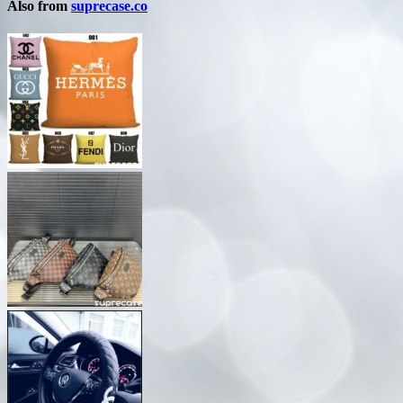
Also from
suprecase.co