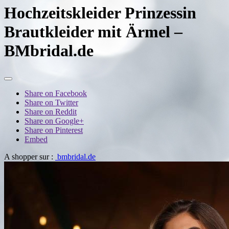
Hochzeitskleider Prinzessin
Brautkleider mit Ärmel –
BMbridal.de
Share on Facebook
Share on Twitter
Share on Reddit
Share on Google+
Share on Pinterest
Embed
A shopper sur :
bmbridal.de