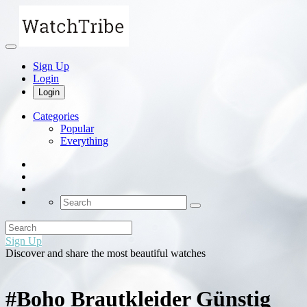
Sign Up
Login
Login
Categories
Popular
Everything
Sign Up
Discover and share the most beautiful watches
#Boho Brautkleider Günstig