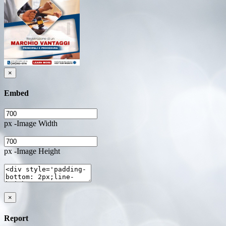
×
Embed
px -Image Width
px -Image Height
×
Report