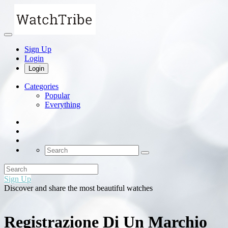
Sign Up
Login
Login
Categories
Popular
Everything
Sign Up
Discover and share the most beautiful watches
Registrazione Di Un Marchio