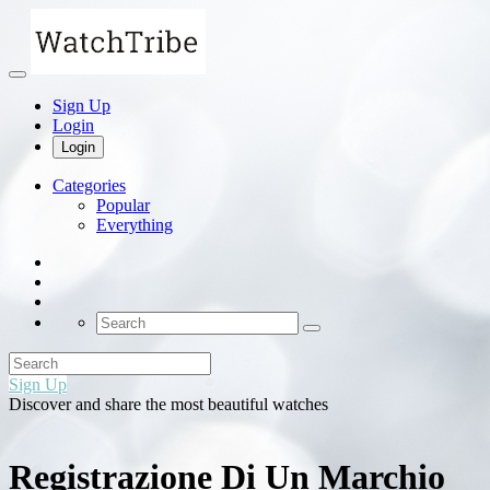
Sign Up
Login
Login
Categories
Popular
Everything
Sign Up
Discover and share the most beautiful watches
Registrazione Di Un Marchio