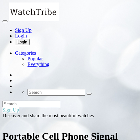
Sign Up
Login
Login
Categories
Popular
Everything
Sign Up
Discover and share the most beautiful watches
Portable Cell Phone Signal