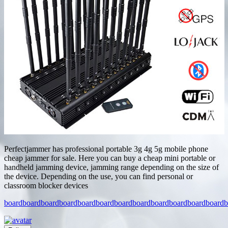
Perfectjammer has professional portable 3g 4g 5g mobile phone
cheap jammer for sale. Here you can buy a cheap mini portable or
handheld jamming device, jamming range depending on the size of
the device. Depending on the use, you can find personal or
classroom blocker devices
board
board
board
board
board
board
board
board
board
board
board
board
b