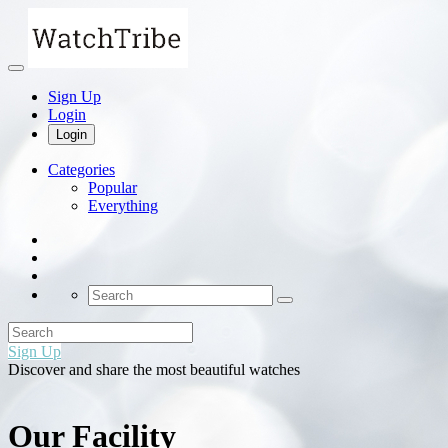
Sign Up
Login
Login
Categories
Popular
Everything
Sign Up
Discover and share the most beautiful watches
Our Facility