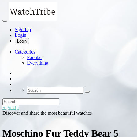
Sign Up
Login
Login
Categories
Popular
Everything
Sign Up
Discover and share the most beautiful watches
Moschino Fur Teddy Bear 5