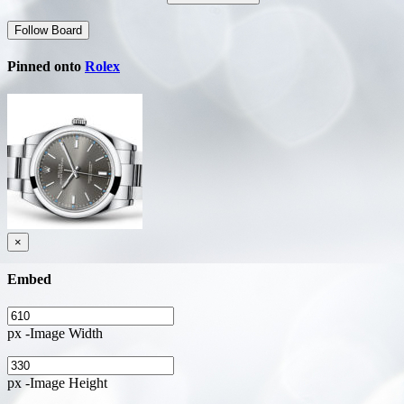
Follow Board
Pinned onto
Rolex
×
Embed
px -Image Width
px -Image Height