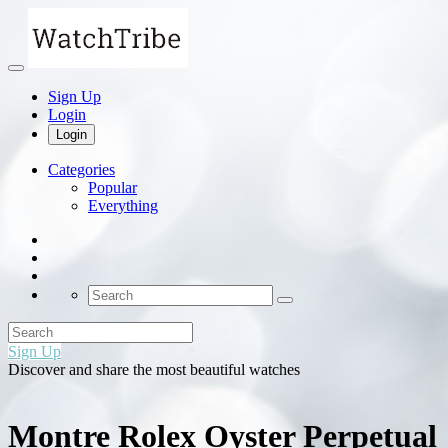
Sign Up
Login
Login
Categories
Popular
Everything
Sign Up
Discover and share the most beautiful watches
Montre Rolex Oyster Perpetual