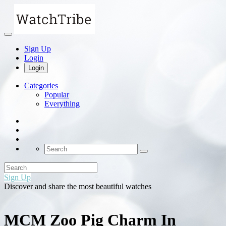
Sign Up
Login
Login
Categories
Popular
Everything
Sign Up
Discover and share the most beautiful watches
MCM Zoo Pig Charm In