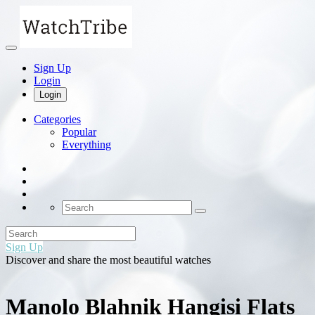
Sign Up
Login
Login
Categories
Popular
Everything
Sign Up
Discover and share the most beautiful watches
Manolo Blahnik Hangisi Flats