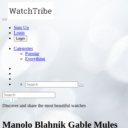
Sign Up
Login
Login
Categories
Popular
Everything
Sign Up
Discover and share the most beautiful watches
Manolo Blahnik Gable Mules