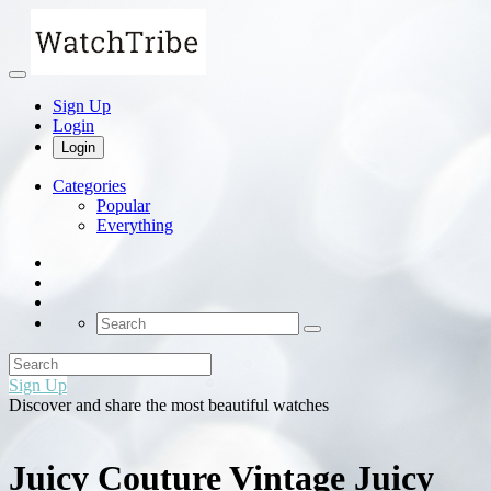
Sign Up
Login
Login
Categories
Popular
Everything
Sign Up
Discover and share the most beautiful watches
Juicy Couture Vintage Juicy