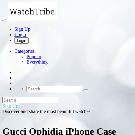
Sign Up
Login
Login
Categories
Popular
Everything
Sign Up
Discover and share the most beautiful watches
Gucci Ophidia iPhone Case