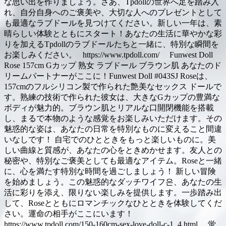
な思い出を作りましょう。さあ、Tpdollの世界へ足を踏み入
れ、自分自身へのご褒美や、大切な人へのプレゼントとして
も最適なラブドールを見つけてください。新しい一年は、素
晴らしい体験とともにスタート！あなたの生活に華やかな彩
りを加えるTpdollのラブドールたちと一緒に、特別な瞬間を
お楽しみください。 https://www.tpdoll.com/ Funwest Doll
Rose 157cm Gカップ 熟女 ラブドール ブラウン肌 あなたのド
リームパートナーがここに！Funwest Doll #043SJ Roseは、
157cmのフルシリコン製で作られた艶美なセックス ドールで
す。熟練の技術で作られた彼女は、大きなGカップの豊満な
ボディが魅力的。ブラウン肌とリアルな口開閉機能を搭載
し、まるで本物のような感覚をお楽しみいただけます。その
魅惑的な姿は、あなたの日常を特別なものに変えること間違
いなしです！ 自宅でのひとときをもっと楽しいものに。美
しい曲線と質感が、あなたの心をときめかせます。友人との
秘密や、特別なご褒美としても最適なアイテム。Roseと一緒
に、心を満たす特別な時間を過ごしましょう！ 新しい冒険
を始めましょう。この魅惑的なダッチワイフ은、あなたの生
活に彩りを添え、限りない楽しみを提供します。一歩踏み出
して、Roseとともにロマンチックなひとときを体験してくだ
さい。運命の相手がここにいます！
https://www.tpdoll.com/150-160cm-sex-love-doll-c-1_4.html 蛍