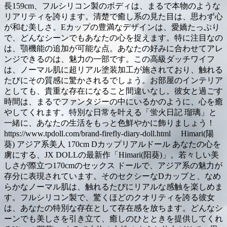
長159cm、フルシリコン製のボディは、まるで本物のような
リアリティを誇ります。清楚で癒し系の見た目は、思わず心
が和む美しさ。Eカップの豊満なデザインは、愛嬌たっぷり
で、どんなシーンでもあなたの心を捉えます。特に注目なの
は、顎機能の追加が可能な点。あなたの好みに合わせてアレ
ンジできるのは、魅力の一部です。この高級ダッチワイフ
は、ノーマル肌に超リアル塗装加工が施されており、触れる
たびにその質感に驚かされるでしょう。お部屋のインテリア
としても、貴重な存在になること間違いなし。彼女と過ごす
時間は、まるでファンタジーの中にいるかのように、心を癒
やしてくれます。特別な日常を叶える「蛍火日記 瑠璃」と
一緒に、あなたの生活をもっと色鮮やかに飾りましょう！
https://www.tpdoll.com/brand-firefly-diary-doll.html Himari(陽
葵) アジア系美人 170cm Dカップリアルドール あなたの心を
虜にする、JX DOLLの最新作「Himari(阳葵)」。若々しい美
しさが際立つ170cmのセックス ドールで、アジア系の魅力が
存分に表現されています。そのセクシーなDカップと、なめ
らかなノーマル肌は、触れるたびにリアルな感触を楽しめま
す。フルシリコン製で、驚くほどのクオリティを誇る彼女
は、あなたの特別な存在として存在感を放ちます。どんなシ
ーンでも美しさを引き立て、癒しのひとときを提供してくれ