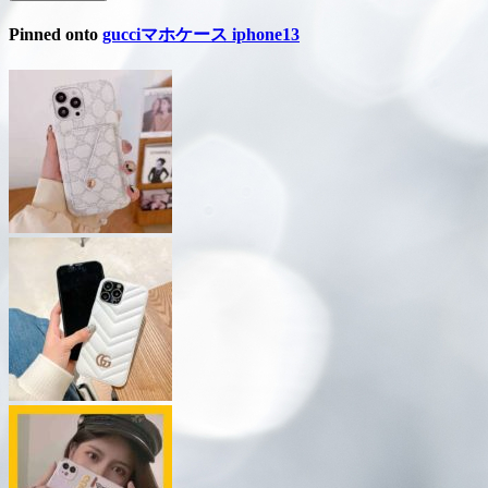
Pinned onto
gucciマホケース iphone13