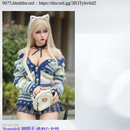
9075.htmldiscord：https://discord.gg/3B3Tyhv6dZ
Yearndoll 瑚間子 絶妙な女性