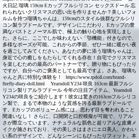
火日記 瑠璃 159cm Eカップ フルシリコン セックスドール 忘
れられないクリスマスの思い出を作りませんか？美しいフォ
ルムを持つ瑠璃ちゃんは、159cmのスタイル抜群なフルシリ
コン製ラブドールです。デザインにこだわり、Eカップの豊
満なバストとノーマル肌で、極上の触り心地を実現しまし
た。さらに、ここでしか味わえない「顎機能」付きなので、
多様なポーズが可能。これからの季節、ぜひ一緒に暖かい夜
を過ごしてみてください。あなたの夢に添う瑠璃ちゃんは、
身近で心の癒しをもたらしてくれる存在！自宅でクリスマス
を楽しむための最高のパートナーです。贈り物にもぴったり
ですが、自分へのご褒美としても最高ですよ。さあ、瑠璃ち
ゃんと共に特別な体験を！ https://www.tpdoll.com/brand-
firefly-diary-doll.html Yearndoll Y234 咲良 163cm 最新フルシ
リコン製リアルラブドール 今年の注目アイテム、Yearndoll
Y234の咲良をご紹介します！彼女は驚きの163cmフルシリコ
ン製で、まるで本物のような質感を誇る最新ラブドールで
す。Eカップのボリューム感には、思わず目を奪われること
間違いなし！ さらに、口開閉と口腔模擬が可能で、リアル
さが際立っています。ナチュラルな肌色と超リアルな皮膚メ
イクが施されており、その美しさはまさにエロ美人。かわい
い系のデザインで、どんなシーンにもぴったりフィット。本