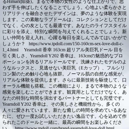
るHimari(阳葵)。まるで本物の女性のような仕上がりで、思
わず手を伸ばしたくなることでしょう。心地よい柔らかさと
リアリティを融合させたデザインは、夢のような体験を実現
します。この素敵なラブドールは、コレクションとしてだけ
でなく、心の友としても最適です。あなたのライフスタイル
に彩りを添え、特別な瞬間を与えてくれることでしょう。新
しい仲間を迎え入れ、心躍る毎日を楽しんでみてはいかがで
しょうか？ https://www.tpdoll.com/150-160cm-sex-love-doll-c-
1_4.html Yearndoll 香幸 163cm 超リアル美巨乳ドール 目を
引く美しさ、Yearndoll Y202 香幸は、163cmの魅惑的なプロ
ポーションを誇るリアルドールです。洗練されたモデルのよ
うなルックスと、見逃せない美巨乳（Eカップ）、フルシリ
コン製のため触り心地も抜群。ノーマル肌の自然な感覚が、
リアルな体験を提供します。さらに最新技術を駆使して、口
オーラル機能も搭載。この機能により、まるで本物のような
感覚を楽しむことができます。観賞用としてだけでなく、あ
なたの特別な時間を演出するパートナーとしても完璧です。
Yearndoll Y202 香幸は、その美しさと機能性から、多くの
人々に愛されています。新たな癒しの時間を求めているあな
たに、ぜひ一度お試しいただきたい逸品です。心を込めて作
られたこのドールと一緒に、最高の瞬間をお楽しみくださ
い。 https://www.tpdoll.com/brand-yearndoll-love-doll.html