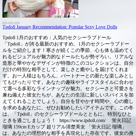
Tpdoll January Recommendation: Popular Sexy Love Dolls
Tpdoll 1月のおすすめ：人気のセクシーラブドール
「Tpdoll」が誇る最新のおすすめ、1月のセクシーラブドー
ルをご紹介します！寒さが続くこの季節、心も体も温めてく
れるビジュアルが魅力的なドールたちが勢ぞろい。リアルな
造形と華やかなデザインが特徴のこのコレクションは、自分
だけの特別な相手として、楽しさと癒やしを届けてくれま
す。お一人様はもちろん、パートナーとの新たな楽しみとし
てもぴったりです。あなたの趣味やライフスタイルに合わせ
て選べる多彩なラインナップが魅力。セクシーさと可愛さを
兼ね備えた彼女たちが、あなたの生活に新しいスパイスを加
えてくれることでしょう。自分を甘やかす時間や、心の癒し
を求めるあなたに、ぜひお勧めしたいアイテムです。この冬
は、「Tpdoll」のセクシーラブドールとともに、特別なひと
ときを過ごしましょう！ https://www.tpdoll.com/ 蛍火日記
瑠璃 159cm Eカップ 超リアル清楚美女 「蛍火日記 瑠璃」
は、あなたの理想的な相手を具現化した存在です。彼女の身