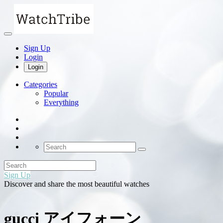
Sign Up
Login
Login
Categories
Popular
Everything
Sign Up
Discover and share the most beautiful watches
gucci アイフォーン