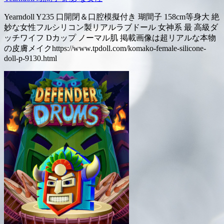
Yearndoll Y235 口開閉＆口腔模擬付き 瑚間子 158cm等身大 絶
妙な女性フルシリコン製リアルラブドール 女神系 最 高級ダ
ッチワイフ Dカップ ノーマル肌 掲載画像は超リアルな本物
の皮膚メイクhttps://www.tpdoll.com/komako-female-silicone-
doll-p-9130.html