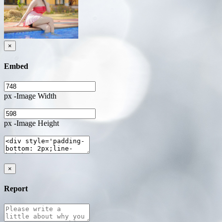
×
Embed
px -Image Width
px -Image Height
×
Report