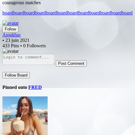
courageous matches
board
board
board
board
board
board
board
board
board
board
board
board
Follow
Anjalifun
• 23 juin 2021
433 Pins • 0 Followers
Post Comment
Follow Board
Pinned onto
FRED