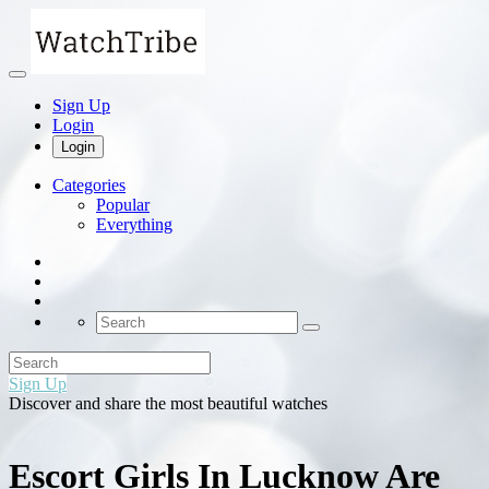
Sign Up
Login
Login
Categories
Popular
Everything
Sign Up
Discover and share the most beautiful watches
Escort Girls In Lucknow Are