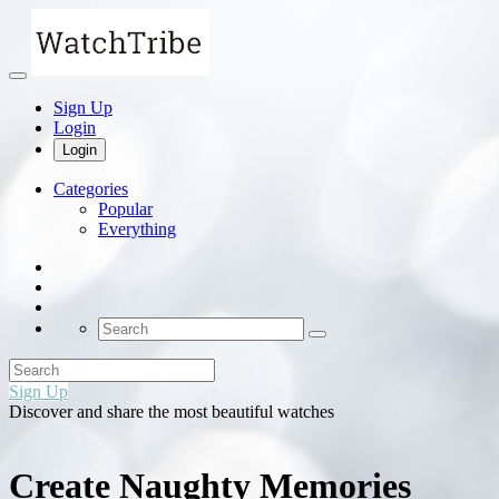
Sign Up
Login
Login
Categories
Popular
Everything
Sign Up
Discover and share the most beautiful watches
Create Naughty Memories