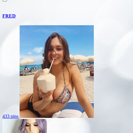
FRED
433 pins