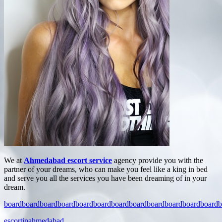
We at
Ahmedabad escort service
agency provide you with the
partner of your dreams, who can make you feel like a king in bed
and serve you all the services you have been dreaming of in your
dream.
board
board
board
board
board
board
board
board
board
board
board
board
b
escortinahmedabad