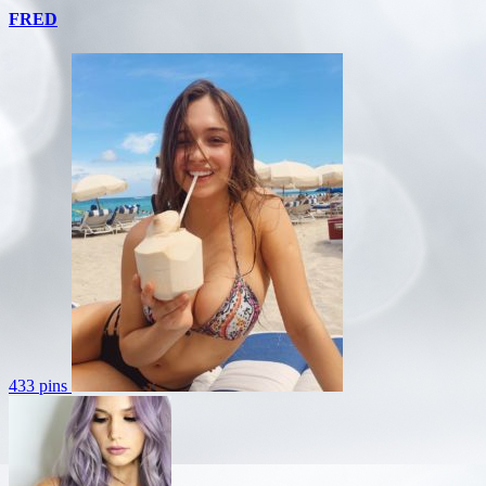
FRED
433 pins