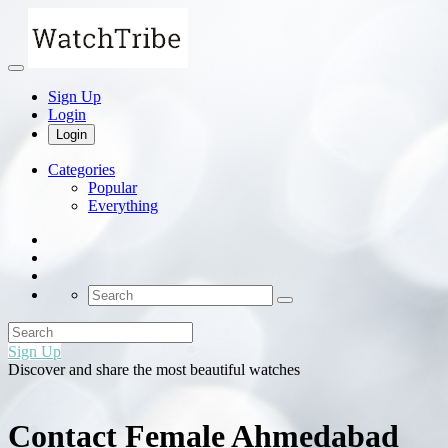
Sign Up
Login
Login
Categories
Popular
Everything
Sign Up
Discover and share the most beautiful watches
Contact Female Ahmedabad