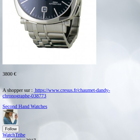
3800 €
A shopper sur :
https://www.cresus.fr/chaumet-dandy-
chronographe-038773
Second Hand Watches
Follow
WatchTribe