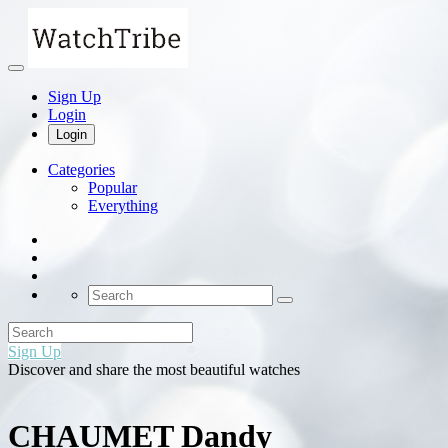
Sign Up
Login
Login
Categories
Popular
Everything
Sign Up
Discover and share the most beautiful watches
CHAUMET Dandy