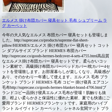
エルメス 掛け布団カバー 寝具セット 毛布 シュプリーム ラ
グ カーペット
今年の大人気なエルメス 布団カバー 寝具セットも登場しま
した。http://suprecase.co/products/supreme-flat-sheet-
pillow/HERMES/エルメス 掛け布団カバー 寝具セット コット
ン ダブルサイズ ブランド HERMES 布団カバー
http://suprecase.co/goods-hermes-bedcover-4-sets-4755.html高品質
なエルメス掛け布団カバー 寝具セットです。柔らかいコッ
トン素材で、高級掛け布団カバー/ベッドカバー/枕カバー4セ
ットを登場致します。お部屋暮らしが楽しくなり、高級感が
あり、そのかわり一年通して使えます。エルメス 毛布 ブラ
ンケット ブランド HERMES 毛布 コピー 掛け寝具 エアコン
毛布http://suprecase.co/goods-hermes-blanket-brand-4706.htmlブ
ランドコピー品掛け寝具エルメス毛布が登場！肌触りも抜
群、程よい柔らかさと保温性に優れた素材、夏でも快適にご
愛用ブランド HERMESブランケットです。家庭用のハイブ
ラント ルイヴィトン カーペット、シャネル玄関マット ブラ