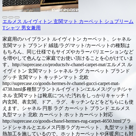
エルメス ルイヴィトン 玄関マット カーペット シュプリーム
Tシャツ 男女兼用
家庭用のハイブラント ルイヴィトン カーペット、シャネル
玄関マット ブランド 絨毯/ラグ/マット/カーペットの種類は
もちろん、同じ仕様でもサイズやカラーバリエーションなど
を増やして色んなご家庭でお使い頂けることを心がけていま
す。http://suprecase.co/products/lv-chanel-carpet-mat/エルメス ル
イヴィトン 玄関マット シャネル ラグ カーペット ブランド
グッチ 玄関マット キッチンマット 北欧
http://suprecase.co/goods-hermes-lv-chanel-gucci-carpet-mat-
4738.html多種類ブラントルイヴィトン/エルメス/グッチ/シャ
ネル 玄関マットは靴底についた汚れをしっかりキャッチ！
内玄関、表玄関、ドア、ラグ、キッチンなどをどちらにも使
えます。シャネル 円形 ラグ カーペット ブランド エルメス
丸型マット 北欧 カーペット ホットカーペット対応
http://suprecase.co/goods-chanel-hermes-rug-carpet-4650.htmlブラ
ンドシャネルとエルメス円形ラグカーペット、丸型マット耐
熱加工を施しているので、ホットカーペットや床暖房にも対