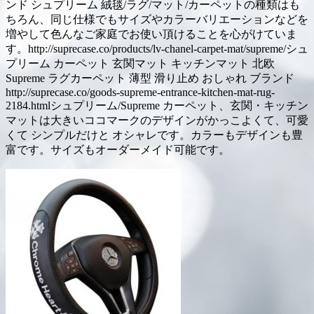
ンド シュプリーム 絨毯/ラグ/マット/カーペットの種類はも
ちろん、同じ仕様でもサイズやカラーバリエーションなどを
増やして色んなご家庭でお使い頂けることを心がけていま
す。http://suprecase.co/products/lv-chanel-carpet-mat/supreme/シュ
プリーム カーペット 玄関マット キッチンマット 北欧
Supreme ラグカーペット 薄型 滑り止め おしゃれ ブランド
http://suprecase.co/goods-supreme-entrance-kitchen-mat-rug-
2184.htmlシュプリーム/Supreme カーペット、玄関・キッチン
マットは大きいココマークのデザインがかっこよくて、可愛
くて シンプルだけと オシャレです。カラーもデザインも豊
富です。サイズもオーダーメイド可能です。