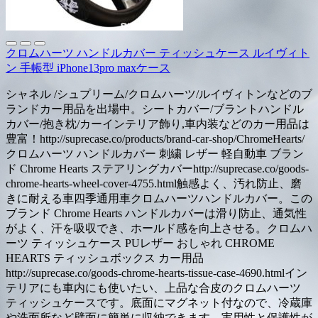
クロムハーツ ハンドルカバー ティッシュケース ルイヴィト
ン 手帳型 iPhone13pro maxケース
シャネル /シュプリーム/クロムハーツ/ルイヴィトンなどのブ
ランドカー用品を出場中。シートカバー/ブラントハンドル
カバー/抱き枕/カーインテリア飾り,車内装などのカー用品は
豊富！http://suprecase.co/products/brand-car-shop/ChromeHearts/
クロムハーツ ハンドルカバー 刺繍 レザー 軽自動車 ブラン
ド Chrome Hearts ステアリングカバーhttp://suprecase.co/goods-
chrome-hearts-wheel-cover-4755.html触感よく、汚れ防止、磨
きに耐える車四季通用車クロムハーツハンドルカバー。この
ブランド Chrome Hearts ハンドルカバーは滑り防止、通気性
がよく、汗を吸収でき、ホールド感を向上させる。クロムハ
ーツ ティッシュケース PUレザー おしゃれ CHROME
HEARTS ティッシュボックス カー用品
http://suprecase.co/goods-chrome-hearts-tissue-case-4690.htmlイン
テリアにも車内にも使いたい、上品な合皮のクロムハーツ
ティッシュケースです。底面にマグネット付なので、冷蔵庫
や洗面所など壁面に簡単に収納できます。実用性と保護性が