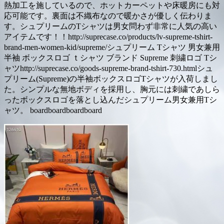
熱加工を施しているので、ホットカーペットや床暖房にも対
応可能です。裏面は不織布なので暖かさが優しく伝わりま
す。シュプリームのTシャツは男女問わず非常に人気の高い
アイテムです！！http://suprecase.co/products/lv-supreme-tshirt-
brand-men-women-kid/supreme/シュプリーム Tシャツ 男女兼用
半袖 ボックスロゴ ｔシャツ ブランド Supreme 刺繍ロゴ Tシ
ャツhttp://suprecase.co/goods-supreme-brand-tshirt-730.htmlシュ
プリーム(Supreme)の半袖ボックスロゴTシャツが入荷しまし
た。シンプルな無地ボディを採用し、胸元には刺繍であしら
ったボックスロゴを落とし込んだシュプリーム男女兼用Tシ
ャツ。 boardboardboardboard