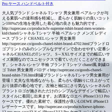
Pro ケース ハンドベルト付き
大人気ブランド シャネル Tシャツ 男女兼用 ペアルックが与
える素肌への違和感を軽減し、柔らかく肌触りの良いコット
ン100%の生地を使用した着心地の良さも魅力的です。
http://suprecase.co/products/lv-supreme-tshirt-brand-men-women-
kid/chanel/シャネル Tシャツ 半袖 ペアルック メンズ レディ
ース ブランド CHANEL tシャツ 男女兼用
http://suprecase.co/goods-chanel-tshirt-brand-4702.htmlブランドロ
ゴプリントのみのシンプルなデザインで合わせやすい定番シ
ャネル/CHANELのTシャツ。 S～XXLサイズまでの幅広いサ
イズ展開なのでユニセックスで着ていただくことができま
す。シャネル tシャツ 半袖 ブランド Tシャツ chanel風 刺繍ロ
ゴ Tshirt 男女兼用 パロディhttp://suprecase.co/goods-chanel-
brand-tshirt-716.html刺繍ブランドシャネルTシャツ男女兼用が
登場！丈夫な生地感ながらも、柔らかい肌触りに仕上がって
おり抜群の着心地です。左袖と袖口にさり気ないシャネルの
ブラントロゴが施されただけのシンプルなデザインで幅広い
スタイルに着回し出来ます。お洒落なロエベ iPhone13/13 Pro
ケースです。優れた素材で、保護性が良いLOEWE iPhone13
レザーケースです。http://suprecase.co/products/loewe-iphone-
12-pro-max-case/ロエベ iPhone13/13 Pro ケース ハンドベルト