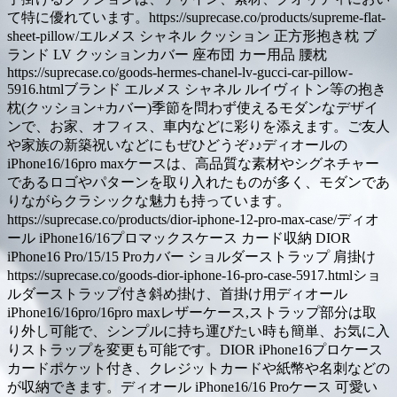
て特に優れています。https://suprecase.co/products/supreme-flat-
sheet-pillow/エルメス シャネル クッション 正方形抱き枕 ブ
ランド LV クッションカバー 座布団 カー用品 腰枕
https://suprecase.co/goods-hermes-chanel-lv-gucci-car-pillow-
5916.htmlブランド エルメス シャネル ルイヴィトン等の抱き
枕(クッション+カバー)季節を問わず使えるモダンなデザイ
ンで、お家、オフィス、車内などに彩りを添えます。ご友人
や家族の新築祝いなどにもぜひどうぞ♪♪ディオールの
iPhone16/16pro maxケースは、高品質な素材やシグネチャー
であるロゴやパターンを取り入れたものが多く、モダンであ
りながらクラシックな魅力も持っています。
https://suprecase.co/products/dior-iphone-12-pro-max-case/ディオ
ール iPhone16/16プロマックスケース カード収納 DIOR
iPhone16 Pro/15/15 Proカバー ショルダーストラップ 肩掛け
https://suprecase.co/goods-dior-iphone-16-pro-case-5917.htmlショ
ルダーストラップ付き斜め掛け、首掛け用ディオール
iPhone16/16pro/16pro maxレザーケース,ストラップ部分は取
り外し可能で、シンプルに持ち運びたい時も簡単、お気に入
りストラップを変更も可能です。DIOR iPhone16プロケース
カードポケット付き、クレジットカードや紙幣や名刺などの
が収納できます。ディオール iPhone16/16 Proケース 可愛い