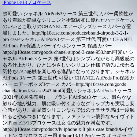
iPhone13/13プロケース
超可愛い シャネル AirPods3ケース 第三世代 カバー柔軟性が
あり着脱が簡単なシリコンと衝撃緩和に優れたハードケース
のいいとこ取りのCHANEL エアーポッズケースカバーが登
場しました。http://ip10case.com/products/brand-airpods-3-2-1-
pro-case/シャネル AirPods3 ケース 第三世代 可愛い CHANEL
AirPods Pro保護カバー イヤホンケース 保護カバー
http://ip10case.com/goods-chanel-airpod-3-case-953.html可愛い シ
ャネル AirPods3 ケース 第3世代はシンプルながらも高級感の
ある仕上がり。ひとにやさしいシリコン仕様で指先に伝わる
気持ちいい感触を楽しめる逸品になっております。シャネル
AirPods 3ケース 第三世代 可愛い CHANEL AirPods Pro保護カ
バー エアーポッズ3ケース カバーhttp://ip10case.com/goods-
chanel-airpod-3-case-943.html可愛い シャネルAirPods 3 ケース
(2021年10月発売用）、ブランドAirPods3 ケース。滑らかな
触り心地が魅力、肌に吸い付くようなグリップ力を実現し安
心感があり、高品質シリコンならではのサラサラ感は一度触
れるとやみつきになります。ファッション優雅なルイヴィト
ンiPhone13/13プロケースは女性の魅力が満点です。
http://ip10case.com/products/lv-iphone-x-8-plus-case-brand/ルイヴ
ィトン スワロフスキー風 iPhone13/13 Proケース キラキラ ア