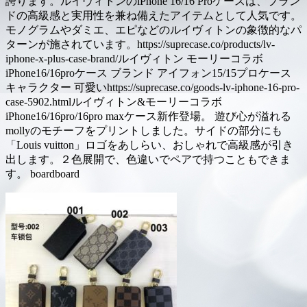
誇ります。ルイヴィトンのiPhone 16/16 Proケースは、ブラン
ドの高級感と実用性を兼ね備えたアイテムとして人気です。
モノグラムやダミエ、エピなどのルイヴィトンの象徴的なパ
ターンが施されています。https://suprecase.co/products/lv-
iphone-x-plus-case-brand/ルイヴィトン モーリーコラボ
iPhone16/16proケース ブランド アイフォン15/15プロケース
キャラクター 可愛いhttps://suprecase.co/goods-lv-iphone-16-pro-
case-5902.htmlルイヴィトン&モーリーコラボ
iPhone16/16pro/16pro maxケース新作登場。 遊び心が溢れる
mollyのモチーフをプリントしました。サイドの部分にも
「Louis vuitton」ロゴをあしらい、おしゃれで高級感が引き
出します。２色展開で、色違いでペアで持つこともできま
す。 boardboard