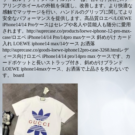
アリングホイールの外観を保護し、改善します。より快適な
感触でマッサージを行い、ハンドルのグリップに関してより
安全なパフォーマンスを提供します。高品質ロエベ/LOEWE
iPhone14/14 Proケースはセレプや名人や芸能人も随分に愛用
されます。http://suprecase.co/products/loewe-iphone-12-pro-max-
case/ロエベ iPhone14/14 Pro/14pro maxケース 斜めがけ カード
入れ LOEWE iphone14 max/14ケース お洒落
http://suprecase.co/goods-loewe-iphone12pro-case-3268.htmlレデ
ィース向けロエベ iPhone14/14 pro/14pro max ケースです、カ
ードポケットと長いストラップ付き、斜めがけブランド
LOEWE iphone14maxケース、お洒落で上品さを失わないで
す。 board