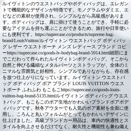
ルイヴィトンのウエストバッグやボディバッグは、エレガン
トで機能的なデザインが特徴です。モノグラムやダミエ、エ
ピなどの素材が使用され、シンプルながら高級感がありま
す。ボディバッグは、肩に掛けて使うことができ、手軽に必
要なアイテムを持ち運ぶことができるため、旅行や日常使い
にも便利です。https://suprecase.co/products/supreme-bag-
brand/LouisVuitton/ルイヴィトン ウエストバッグ ボディバッ
グ レザー ウエストポーチ メンズ レディース ブランド コピ
ーhttps://suprecase.co/goods-lv-bodybag-brand-5914.html細部にま
でこだわって作られたルイヴィトンボディバッグ。そこから
自然と伸びる繊細なメタルパーツとストラップが、全体のミ
ニマルな雰囲気と好相性。シンプルでありながらも、存在感
を放つ仕上がりになっています。ルイヴィトン ウエストバ
ッグ ボディバッグ ボア ブランド LOUIS VUITTON ウエス
トポーチ ふわふわ もこもこhttps://suprecase.co/goods-louis-
vuitton-bag-brand-5135.htmlルイヴィトン ボディバッグ ウエス
トバッグ、もこもこのボア生地がかわいいブランドボアボデ
ィバッグです。秋冬アウターでも人気のボア素材を全面に使
用し、ころんと丸いフォルムがとってもかわいいデザインに
仕上げました。高級ブランドカー用品は、車内の快適性とス
タイルを向上させるだけでなく、耐久性と機能性も兼ね備え