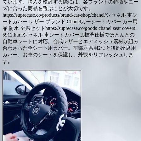
ています。購入を検討する際には、各ブランドの特徴やニー
ズに合った商品を選ぶことが大切です。
https://suprecase.co/products/brand-car-shop/chanel/シャネル 車シ
ートカバー レザー ブランド Chanelカーシートカバー カー用
品 防水 全席セットhttps://suprecase.co/goods-chanel-seat-covers-
5912.htmlシャネル 車シートカバーは標準仕様でほとんどの
自動車シートに対応。合成レザーとエアメッシュ素材が組み
合わさった全シート用カバー。前部座席用2つと後部座席用
カバー。お車のシートを保護し、外観をリフレッシュしま
す。