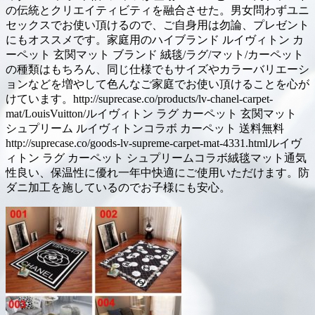
の伝統とクリエイティビティを融合させた。男女問わずユニ
セックスでお使い頂けるので、ご自身用は勿論、プレゼント
にもオススメです。家庭用のハイブランド ルイヴィトン カ
ーペット 玄関マット ブランド 絨毯/ラグ/マット/カーペット
の種類はもちろん、同じ仕様でもサイズやカラーバリエーシ
ョンなどを増やして色んなご家庭でお使い頂けることを心が
けています。http://suprecase.co/products/lv-chanel-carpet-
mat/LouisVuitton/ルイヴィトン ラグ カーペット 玄関マット
シュプリーム ルイヴィトンコラボ カーペット 送料無料
http://suprecase.co/goods-lv-supreme-carpet-mat-4331.htmlルイヴ
ィトン ラグ カーペット シュプリームコラボ絨毯マット通気
性良い、保温性に優れ一年中快適にご使用いただけます。防
ダニ加工を施しているのでお子様にも安心。