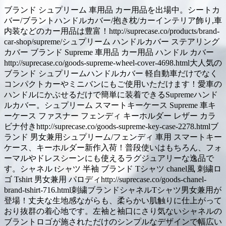
ブランド シュプリーム 車用品 カー用品を出場中。シートカ
バー/ブラントハンドルカバー/抱き枕/カーインテリア飾り,車
内装などのカー用品は豊富！http://suprecase.co/products/brand-
car-shop/supreme/シュプリーム ハンドルカバー ステアリング
カバー ブランド Supreme 車用品 カー用品 ハンドル カバー
http://suprecase.co/goods-supreme-wheel-cover-4698.html大人気の
ブランド シュプリームハンドルカバー 軽自動車だけでなく
コンパクトカーやミニバンにもご使用いただけます！愛車の
ハンドルにかぶせるだけで簡単に装着できるSupremeハンド
ルカバー。シュプリーム スマートキーケース Supreme 車キ
ーケース ファスナー フェンディ キーホルダー レザー カラ
ビナ付きhttp://suprecase.co/goods-supreme-key-case-2278.htmlブ
ランド 男女兼用シュプリーム/フェンディ 車用 スマートキー
ケース、キーホルダー新作入荷！普段使いはもちろん、フォ
ーマルやドレスシーンにも使えるラグジュアリーな逸品で
す。シャネル tシャツ 半袖 ブランド Tシャツ chanel風 刺繍ロ
ゴ Tshirt 男女兼用 パロディhttp://suprecase.co/goods-chanel-
brand-tshirt-716.html刺繍ブランドシャネルTシャツ男女兼用が
登場！丈夫な生地感ながらも、柔らかい肌触りに仕上がって
おり抜群の着心地です。左袖と袖口にさり気ないシャネルの
ブラントロゴが施されただけのシンプルなデザインで幅広い