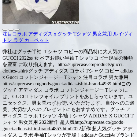
注目コラボ アディダス x グッチ Tシャツ 男女兼用 ルイヴィ
トン ラグ カーペット
弊社はグッチ半袖 Ｔシャツ コピーの商品特に大人気の
GUCCI 2022ss 女 ペアお揃い半袖Ｔシャツコピー規品の種類
を豊富 に取り揃えます。http://suprecase.co/products/gucci-
clothes-tshirt/グッチ アディダス コラボ Tシャツ コピー adidas
x Gucci コットンジャージー Tシャツ 注目コラボ 男女兼用
http://suprecase.co/goods-gucci-adidas-tshirt-brand-4939.htmlこの
グッチ アディダス コラボ コットンジャージー Tシャツに
は、GUCCI トレフォイル プリントをあしらっています。ユ
ニセックス、男女問わずお使いいただけます。自分へのご褒
美、大切な人へのプレゼントにもおすすめです。グッチ ア
ディダス コラボ Tシャツ 半袖ｔシャツ ADIDAS X GUCCI T
シャツ 男女兼用 2022新作 超人気http://suprecase.co/goods-
gucci-adidas-tshirt-brand-4853.html2022新作 超人気グッチ アデ
ィダス コラボ 半袖Tシャツが登場！adidasとGucci両ブランド