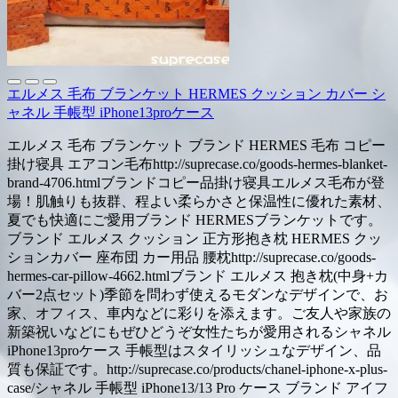
エルメス 毛布 ブランケット HERMES クッション カバー シ
ャネル 手帳型 iPhone13proケース
エルメス 毛布 ブランケット ブランド HERMES 毛布 コピー
掛け寝具 エアコン毛布http://suprecase.co/goods-hermes-blanket-
brand-4706.htmlブランドコピー品掛け寝具エルメス毛布が登
場！肌触りも抜群、程よい柔らかさと保温性に優れた素材、
夏でも快適にご愛用ブランド HERMESブランケットです。
ブランド エルメス クッション 正方形抱き枕 HERMES クッ
ションカバー 座布団 カー用品 腰枕http://suprecase.co/goods-
hermes-car-pillow-4662.htmlブランド エルメス 抱き枕(中身+カ
バー2点セット)季節を問わず使えるモダンなデザインで、お
家、オフィス、車内などに彩りを添えます。ご友人や家族の
新築祝いなどにもぜひどうぞ女性たちが愛用されるシャネル
iPhone13proケース 手帳型はスタイリッシュなデザイン、品
質も保証です。http://suprecase.co/products/chanel-iphone-x-plus-
case/シャネル 手帳型 iPhone13/13 Pro ケース ブランド アイフ