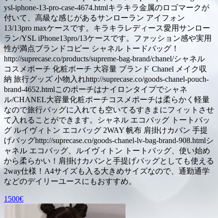
ysl-iphone-13-pro-case-4674.htmlキラキラ金属のロゴマークが
付いて、高級な感じがあるサンローラン アイフォン
13/13pro maxケースです。キラキラレディース愛用サンロー
ラン/YSL iPhone13pro/13ケースです。ファッション感や実用
性が満点ブランドコピー シャネル トードバッグ！
http://suprecase.co/products/supreme-bag-brand/chanel/シャネル
コスメポーチ 化粧ポーチ 大容量 ブランド Chanel メイク収
納 旅行グッズ 小物入れhttp://suprecase.co/goods-chanel-pouch-
brand-4652.htmlこのポーチはナイロンタイプでシャネ
ル/CHANEL大容量化粧ポーチコスメポーチは柔らかく軽量
なので旅行バッグに入れても空いてるすきまにフィットさせ
て入れることができます。シャネル エコバッグ トートバッ
グ ルイヴィトン エコバッグ 2WAY 帆布 肩掛けカバン 手提
げバッグhttp://suprecase.co/goods-chanel-lv-bag-brand-908.htmlシ
ャネル エコバッグ、ルイヴィトン トートバッグ、使い始め
から柔らかい！肩掛けカバンと手提げバッグとしても使える
2way仕様！A4サイズも入る大きめサイズなので、通勤通学
などのデイリーユースにもおすすめ。
1500€