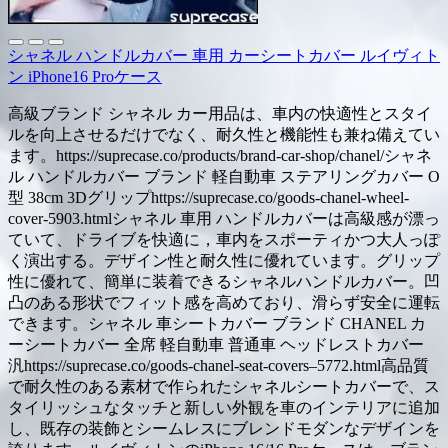
シャネル ハンドルカバー 車用 カーシートカバー ルイヴィト
ン iPhone16 Proケース
高級ブランド シャネル カー用品は、車内の快適性とスタイ
ルを向上させるだけでなく、耐久性と機能性も兼ね備えてい
ます。https://suprecase.co/products/brand-car-shop/chanel/シャネ
ル ハンドルカバー ブランド 軽自動車 ステアリングカバー O
型 38cm 3Dグリップhttps://suprecase.co/goods-chanel-wheel-
cover-5903.htmlシャネル 車用 ハンドルカバーは高級感が漂っ
ていて、ドライブを快適に，車内をスポーティかつ大人っぽ
く演出する。デザイン性と耐久性に優れています。グリップ
性に優れて、簡単に装着できるシャネルハンドルカバー。凹
凸のある形状でフィット感を高めており、滑らず安全に運転
できます。シャネル 車シートカバー ブランド CHANEL カ
ーシートカバー 全席 軽自動車 普通車 ヘッドレストカバー
汎https://suprecase.co/goods-chanel-seat-covers–5772.html高品質
で耐久性のある素材で作られたシャネルシートカバーで、ス
タイリッシュなタッチと新しい外観を車のインテリアに追加
し、既存の装飾とシームレスにブレンドモダンなデザインを