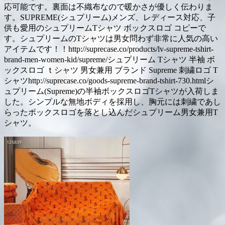
応可能です。裏面は不織布なので暖かさが優しく伝わりま
す。SUPREME(シュプリーム)メンズ、レディース対応、子
供も愛用のシュプリームTシャツ ボックスロゴ コピーで
す。シュプリームのTシャツは男女問わず非常に人気の高い
アイテムです！！http://suprecase.co/products/lv-supreme-tshirt-
brand-men-women-kid/supreme/シュプリーム Tシャツ 半袖 ボ
ックスロゴ ｔシャツ 男女兼用 ブランド Supreme 刺繍ロゴ T
シャツhttp://suprecase.co/goods-supreme-brand-tshirt-730.htmlシ
ュプリーム(Supreme)の半袖ボックスロゴTシャツが入荷しま
した。シンプルな無地ボディを採用し、胸元には刺繍であし
らったボックスロゴを落とし込んだシュプリーム男女兼用T
シャツ。