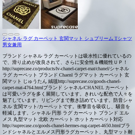
シャネル ラグ カーペット 玄関マット シュプリーム Tシャツ
男女兼用
ブランド シャネル ラグ カーペットは吸水性に優れているの
で、滑り止めが改良されて、さらに安全性＆機能性ＵＰ！
http://suprecase.co/products/lv-chanel-carpet-mat/chanel/シャネル
ラグ カーペット ブランド Chaenl ラグマット カーペット 玄
関マット じゅうたん 絨毯http://suprecase.co/goods-chanel-
carpet-mat-4764.htmlブランド シャネル/CHANEL カーペット
は可愛いラグを多く展開しています。きれいな配色で人々を
魅了しています。リビングまで敷き詰めています。防音シャ
ネル 玄関マット/カーペットです。衝撃音を吸収し、騒音を
軽減します。シャネル 円形 ラグ カーペット ブランド エル
メス 丸型マット 北欧 カーペット ホットカーペット対応
http://suprecase.co/goods-chanel-hermes-rug-carpet-4650.htmlブラ
ンドシャネルとエルメス円形ラグカーペット、丸型マット耐