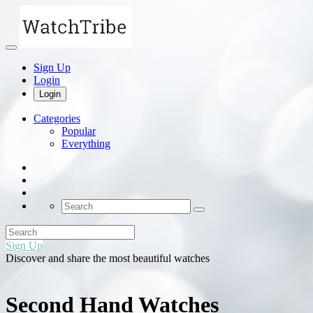
Sign Up
Login
Login
Categories
Popular
Everything
Sign Up
Discover and share the most beautiful watches
Second Hand Watches