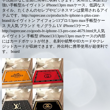
強い手帳型ルイヴィトン iPhone13pro maxケース、低調なス
タイル、たくさんのセレプやビジネスマンは愛用されるアイ
テムです。http://suprecase.co/products/lv-iphone-x-plus-case-
brand/ルイヴィトン アイフォン13プロ/13pro max手帳型ケー
ス 大人気 ブランド モノグラム LV iPhone13ケース
http://suprecase.co/goods-lv-iphone-13-pro-case-4679.html大人気
ルイヴィトン 手帳型 iPhone13/13pro/13pro maxケースの内部
にはカードポケットが付き、名刺や紙幣やIDカードやクレ
ジットカードが収納できます。外出時に携帯使用が超便利で
す。 board