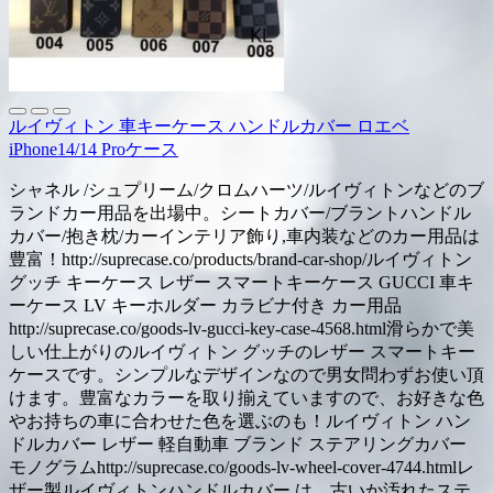
ルイヴィトン 車キーケース ハンドルカバー ロエベ
iPhone14/14 Proケース
シャネル /シュプリーム/クロムハーツ/ルイヴィトンなどのブ
ランドカー用品を出場中。シートカバー/ブラントハンドル
カバー/抱き枕/カーインテリア飾り,車内装などのカー用品は
豊富！http://suprecase.co/products/brand-car-shop/ルイヴィトン
グッチ キーケース レザー スマートキーケース GUCCI 車キ
ーケース LV キーホルダー カラビナ付き カー用品
http://suprecase.co/goods-lv-gucci-key-case-4568.html滑らかで美
しい仕上がりのルイヴィトン グッチのレザー スマートキー
ケースです。シンプルなデザインなので男女問わずお使い頂
けます。豊富なカラーを取り揃えていますので、お好きな色
やお持ちの車に合わせた色を選ぶのも！ルイヴィトン ハン
ドルカバー レザー 軽自動車 ブランド ステアリングカバー
モノグラムhttp://suprecase.co/goods-lv-wheel-cover-4744.htmlレ
ザー製ルイヴィトンハンドルカバー は、古いか汚れたステ