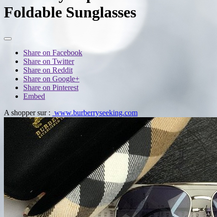
Foldable Sunglasses
Share on Facebook
Share on Twitter
Share on Reddit
Share on Google+
Share on Pinterest
Embed
A shopper sur :
www.burberryseeking.com