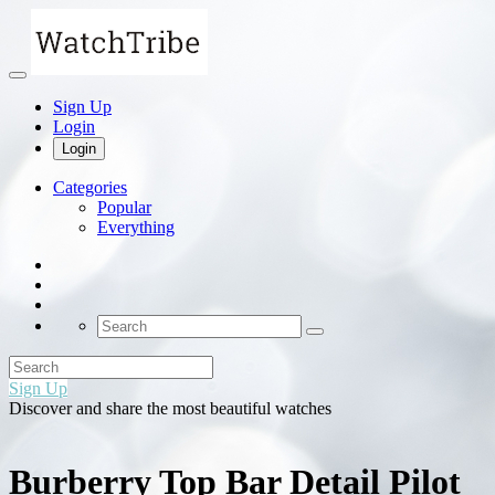
Sign Up
Login
Login
Categories
Popular
Everything
Sign Up
Discover and share the most beautiful watches
Burberry Top Bar Detail Pilot