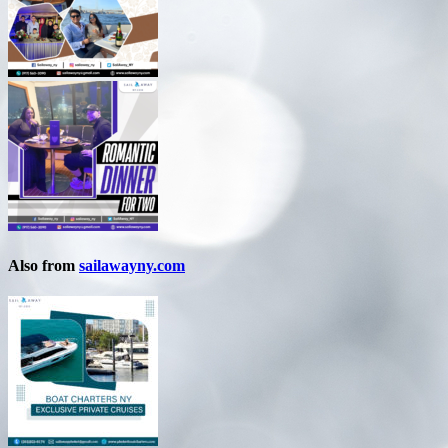
Also from
sailawayny.com