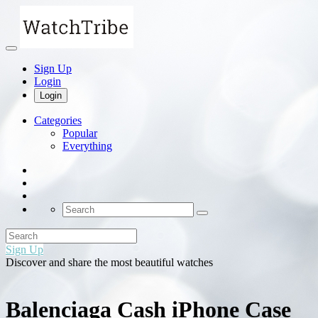
Sign Up
Login
Login
Categories
Popular
Everything
Sign Up
Discover and share the most beautiful watches
Balenciaga Cash iPhone Case