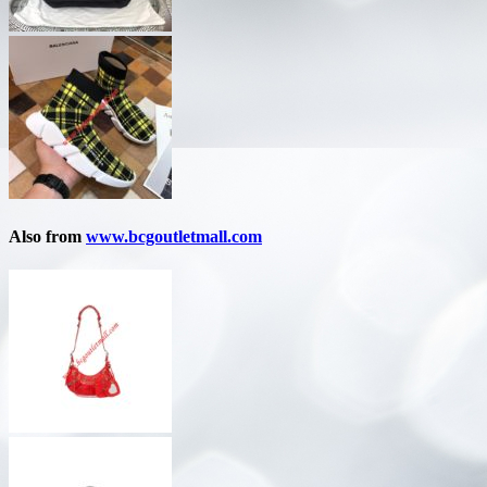
Also from
www.bcgoutletmall.com