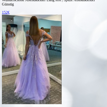
Günstig
152€