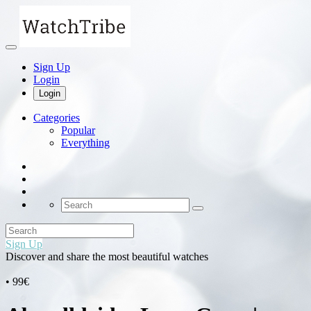
Sign Up
Login
Login
Categories
Popular
Everything
Sign Up
Discover and share the most beautiful watches
• 99€