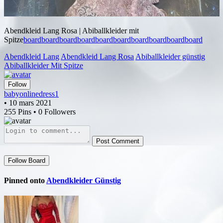
Abendkleid Lang Rosa | Abiballkleider mit
Spitze
board
board
board
board
board
board
board
board
board
board
Abendkleid Lang
Abendkleid Lang Rosa
Abiballkleider günstig
Abiballkleider Mit Spitze
Follow
babyonlinedress1
• 10 mars 2021
255 Pins • 0 Followers
Post Comment
Follow Board
Pinned onto
Abendkleider Günstig