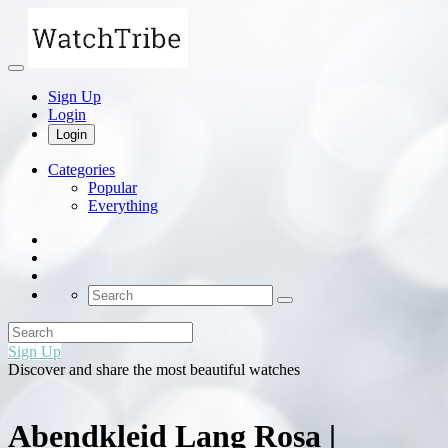
Sign Up
Login
Login
Categories
Popular
Everything
Sign Up
Discover and share the most beautiful watches
Abendkleid Lang Rosa |