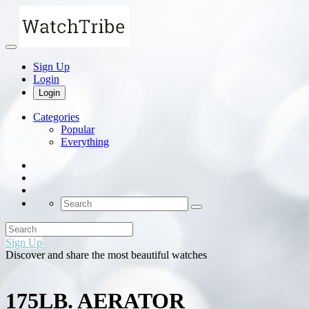
Sign Up
Login
Login
Categories
Popular
Everything
Sign Up
Discover and share the most beautiful watches
175LB. AERATOR