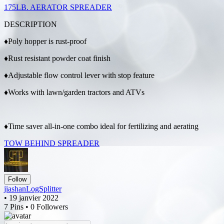
175LB. AERATOR SPREADER
DESCRIPTION
♦Poly hopper is rust-proof
♦Rust resistant powder coat finish
♦Adjustable flow control lever with stop feature
♦Works with lawn/garden tractors and ATVs
♦Time saver all-in-one combo ideal for fertilizing and aerating
TOW BEHIND SPREADER
Follow
jiashanLogSplitter
• 19 janvier 2022
7 Pins • 0 Followers