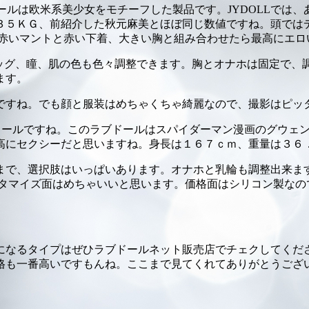
ルは欧米系美少女をモチーフした製品です。JYDOLLでは
３５ＫＧ、前紹介した秋元麻美とほぼ同じ数値ですね。頭ではデ
き赤いマントと赤い下着、大きい胸と組み合わせたら最高にエロ
ィッグ、瞳、肌の色も色々調整できます。胸とオナホは固定で
ます。
ですね。でも顔と服装はめちゃくちゃ綺麗なので、撮影はピッ
少女ラブドールですね。このラブドールはスパイダーマン漫画のグ
高にセクシーだと思いますね。身長は１６７ｃｍ、重量は３６
まで、選択肢はいっぱいあります。オナホと乳輪も調整出来ま
的にはカスタマイズ面はめちゃいいと思います。価格面はシリコン
プはぜひラブドールネット販売店でチェクしてください。個人的にはI
格も一番高いですもんね。ここまで見てくれてありがとうござ