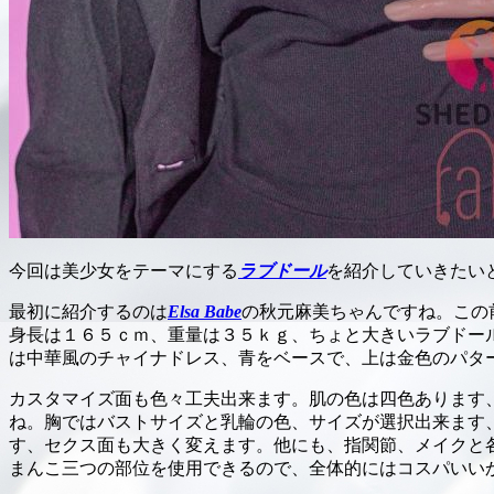
今回は美少女をテーマにする
ラブドール
を紹介していきたい
最初に紹介するのは
Elsa Babe
の秋元麻美ちゃんですね。この前
身長は１６５ｃｍ、重量は３５ｋｇ、ちょと大きいラブドー
は中華風のチャイナドレス、青をベースで、上は金色のパタ
カスタマイズ面も色々工夫出来ます。肌の色は四色あります
ね。胸ではバストサイズと乳輪の色、サイズが選択出来ます、自
す、セクス面も大きく変えます。他にも、指関節、メイクと
まんこ三つの部位を使用できるので、全体的にはコスパいい