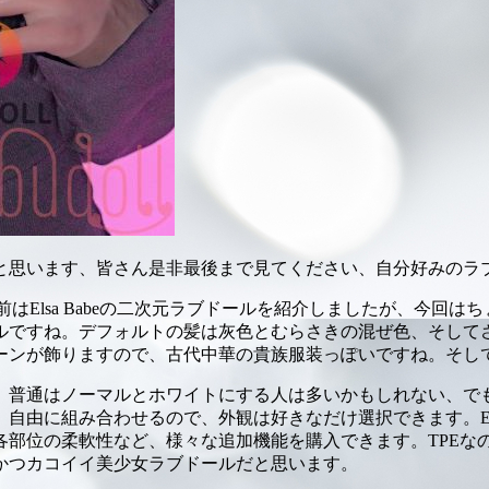
と思います、皆さん是非最後まで見てください、自分好みのラ
はElsa Babeの二次元ラブドールを紹介しましたが、今回
ルですね。デフォルトの髪は灰色とむらさきの混ぜ色、そして
ーンが飾りますので、古代中華の貴族服装っぽいですね。そし
、普通はノーマルとホワイトにする人は多いかもしれない、で
由に組み合わせるので、外観は好きなだけ選択できます。Els
各部位の柔軟性など、様々な追加機能を購入できます。TPEな
かつカコイイ美少女ラブドールだと思います。