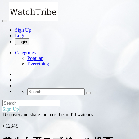
Sign Up
Login
Login
Categories
Popular
Everything
Sign Up
Discover and share the most beautiful watches
• 1234€