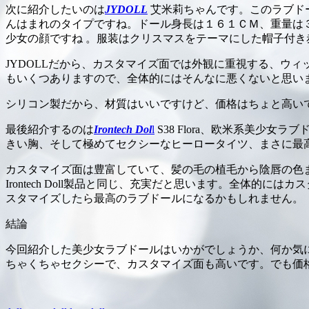
次に紹介したいのは
JYDOLL
艾米莉ちゃんです。このラブドー
んはまれのタイプですね。ドール身長は１６１ＣＭ、重量は
少女の顔ですね 。服装はクリスマスをテーマにした帽子付
JYDOLLだから、カスタマイズ面では外観に重視する、ウ
もいくつありますので、全体的にはそんなに悪くないと思い
シリコン製だから、材質はいいですけど、価格はちょと高い
最後紹介するのは
Irontech Dol
l
S38 Flora、欧米系美
きい胸、そして極めてセクシーなヒーロータイツ、まさに最
カスタマイズ面は豊富していて、髪の毛の植毛から陰唇の色
Irontech Doll製品と同じ、充実だと思います。全体
スタマイズしたら最高のラブドールになるかもしれません。
結論
今回紹介した美少女ラブドールはいかがでしょうか、何か気になるタイ
ちゃくちゃセクシーで、カスタマイズ面も高いです。でも価