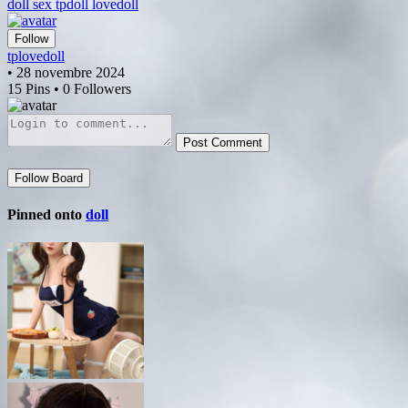
doll sex tpdoll lovedoll
Follow
tplovedoll
• 28 novembre 2024
15 Pins • 0 Followers
Post Comment
Follow Board
Pinned onto
doll