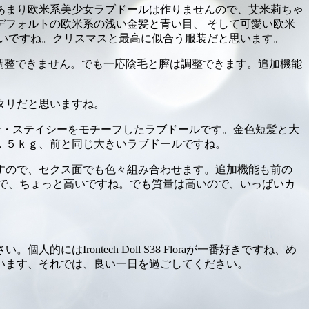
、あまり欧米系美少女ラブドールは作りませんので、艾米莉ちゃ
フォルトの欧米系の浅い金髪と青い目、 そして可愛い欧米
いですね。クリスマスと最高に似合う服装だと思います。
、調整できません。でも一応陰毛と膣は調整できます。追加機能
タリだと思いますね。
ウェン・ステイシーをモチーフしたラブドールです。金色短髪と大
．５ｋｇ、前と同じ大きいラブドールですね。
すので、セクス面でも色々組み合わせます。追加機能も前の
製なので、ちょっと高いですね。でも質量は高いので、いっぱいカ
rontech Doll S38 Floraが一番好きですね、め
います、それでは、良い一日を過ごしてください。