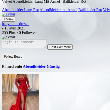
Velvet Abendkleider Lang Mit Ärmel | Ballkleider Rot
Abendkleider Lang Rot
Abendkleider mit Ärmel
Ballkleider Rot
Velv
Follow
babyonlinedress1
• 15 avril 2021
255 Pins • 0 Followers
Post Comment
Follow Board
Pinned onto
Abendkleider Günstig