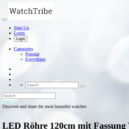
Sign Up
Login
Login
Categories
Popular
Everything
Sign Up
Discover and share the most beautiful watches
LED Röhre 120cm mit Fassung 