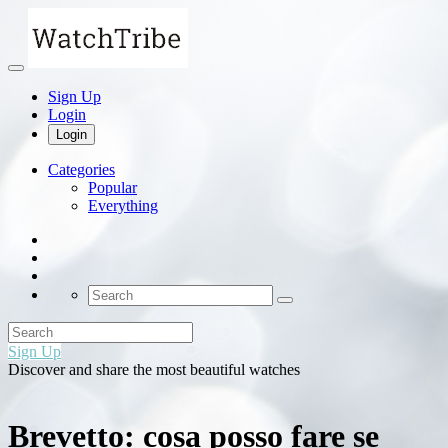
Sign Up
Login
Login
Categories
Popular
Everything
Sign Up
Discover and share the most beautiful watches
Brevetto: cosa posso fare se