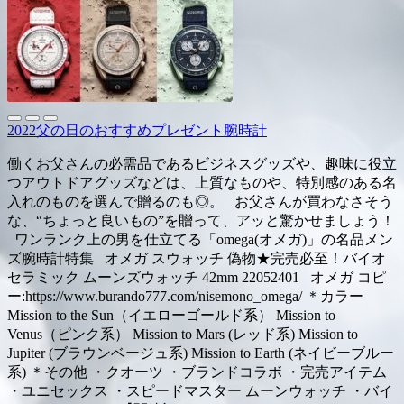
2022父の日のおすすめプレゼント腕時計
働くお父さんの必需品であるビジネスグッズや、趣味に役立
つアウトドアグッズなどは、上質なものや、特別感のある名
入れのものを選んで贈るのも◎。 お父さんが買わなさそう
な、“ちょっと良いもの”を贈って、アッと驚かせましょう！
ワンランク上の男を仕立てる「omega(オメガ)」の名品メン
ズ腕時計特集 オメガ スウォッチ 偽物★完売必至！バイオ
セラミック ムーンズウォッチ 42mm 22052401 オメガ コピ
ー:https://www.burando777.com/nisemono_omega/ ＊カラー
Mission to the Sun（イエローゴールド系） Mission to
Venus（ピンク系） Mission to Mars (レッド系) Mission to
Jupiter (ブラウンベージュ系) Mission to Earth (ネイビーブルー
系) ＊その他 ・クオーツ ・ブランドコラボ ・完売アイテム
・ユニセックス ・スピードマスター ムーンウォッチ ・バイ