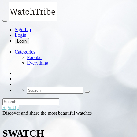
Sign Up
Login
Login
Categories
Popular
Everything
Sign Up
Discover and share the most beautiful watches
SWATCH