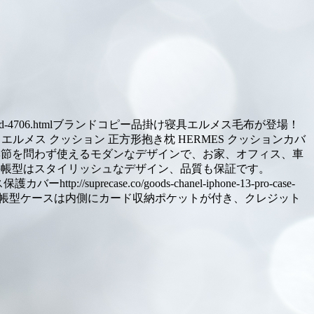
et-brand-4706.htmlブランドコピー品掛け寝具エルメス毛布が登場！
メス クッション 正方形抱き枕 HERMES クッションカバ
中身+カバー2点セット)季節を問わず使えるモダンなデザインで、お家、オフィス、車
ス 手帳型はスタイリッシュなデザイン、品質も保証です。
http://suprecase.co/goods-chanel-iphone-13-pro-case-
シャネル手帳型ケースは内側にカード収納ポケットが付き、クレジット