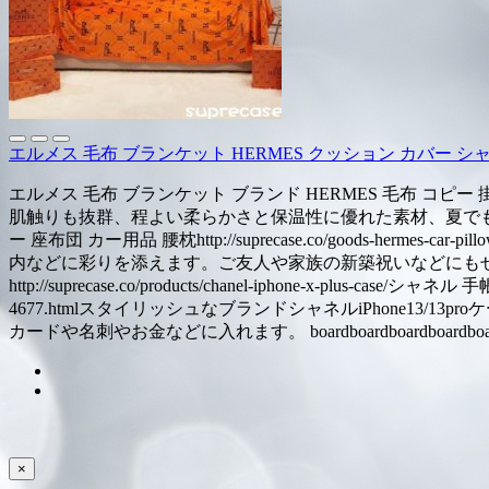
エルメス 毛布 ブランケット HERMES クッション カバー シャネル
エルメス 毛布 ブランケット ブランド HERMES 毛布 コピー 掛け寝具 エア
肌触りも抜群、程よい柔らかさと保温性に優れた素材、夏でも快適
ー 座布団 カー用品 腰枕http://suprecase.co/goods-
内などに彩りを添えます。ご友人や家族の新築祝いなどにもぜひど
http://suprecase.co/products/chanel-iphone-x-plus-cas
4677.htmlスタイリッシュなブランドシャネルiPhone1
カードや名刺やお金などに入れます。 boardboardboardboardboardboardb
×