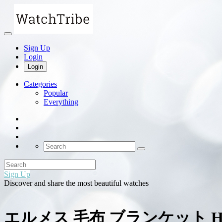
Sign Up
Login
Login
Categories
Popular
Everything
Sign Up
Discover and share the most beautiful watches
エルメス 毛布 ブランケット H