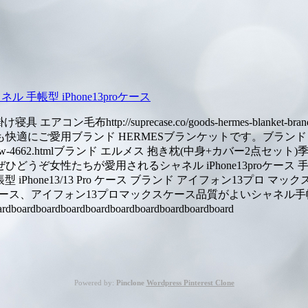
 手帳型 iPhone13proケース
コン毛布http://suprecase.co/goods-hermes-blank
にご愛用ブランド HERMESブランケットです。ブランド エル
hermes-car-pillow-4662.htmlブランド エルメス 抱き枕(
うぞ女性たちが愛用されるシャネル iPhone13proケー
e/シャネル 手帳型 iPhone13/13 Pro ケース ブランド アイフォン13プロ マックス保護カバー
3/13proケース、アイフォン13プロマックスケース品質がよい
oardboardboardboardboardboardboardboard
Powered by:
Pinclone
Wordpress Pinterest Clone