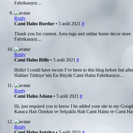
Fabrikasıyız…
Reply
Cami Halısı Burdur
• 5 août 2021
#
Thank you for content. Area rugs and online home decor store
Fabrikasıyız…
Reply
Cami Halısı Bitlis
• 5 août 2021
#
Hello! I could have sworn I’ve been to this blog before but af
Halıları Türkiye’nin En Büyük Cami Halısı Fabrikasıyız…
Reply
Cami Halısı Adana
• 5 août 2021
#
Hi, just required you to know I he added your site to my Google
Karaca Halı Öztekin ve Selçuklu Halı Cami Halısı ve Cami Ha
Reply
Cami Halısı Antalya
• 5 août 2021
#