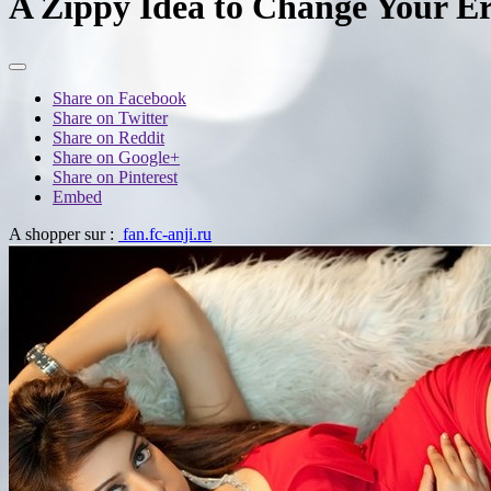
A Zippy Idea to Change Your E
Share on Facebook
Share on Twitter
Share on Reddit
Share on Google+
Share on Pinterest
Embed
A shopper sur :
fan.fc-anji.ru