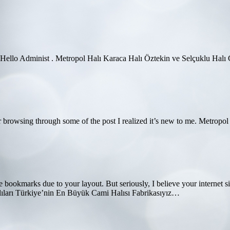
. Hello Administ . Metropol Halı Karaca Halı Öztekin ve Selçuklu Halı
ter browsing through some of the post I realized it’s new to me. Metrop
 bookmarks due to your layout. But seriously, I believe your internet s
lıları Türkiye’nin En Büyük Cami Halısı Fabrikasıyız…