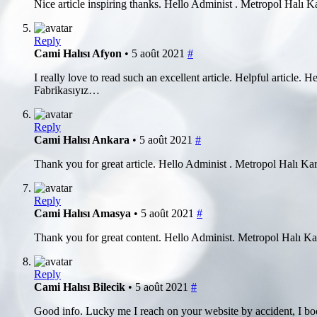
Nice article inspiring thanks. Hello Administ . Metropol Halı
Reply
Cami Halısı Afyon
• 5 août 2021
#
I really love to read such an excellent article. Helpful articl
Fabrikasıyız…
Reply
Cami Halısı Ankara
• 5 août 2021
#
Thank you for great article. Hello Administ . Metropol Halı K
Reply
Cami Halısı Amasya
• 5 août 2021
#
Thank you for great content. Hello Administ. Metropol Halı K
Reply
Cami Halısı Bilecik
• 5 août 2021
#
Good info. Lucky me I reach on your website by accident, I b