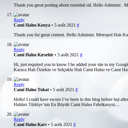
Thank you great posting about essential oil. Hello Administ .
Reply
Cami Halısı Konya
• 5 août 2021
#
Thank you for great content. Hello Administ. Metropol Halı K
Reply
Cami Halısı Kırsehir
• 5 août 2021
#
Hi, just required you to know I he added your site to my Google
Karaca Halı Öztekin ve Selçuklu Halı Cami Halısı ve Cami Ha
Reply
Cami Halısı Tokat
• 5 août 2021
#
Hello! I could have sworn I’ve been to this blog before but af
Halıları Türkiye’nin En Büyük Cami Halısı Fabrikasıyız…
Reply
Cami Halısı Kars
• 5 août 2021
#