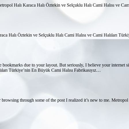
 Metropol Halı Karaca Halı Öztekin ve Selçuklu Halı Cami Halısı ve C
araca Halı Öztekin ve Selçuklu Halı Cami Halısı ve Cami Halıları Tür
 bookmarks due to your layout. But seriously, I believe your internet s
lıları Türkiye’nin En Büyük Cami Halısı Fabrikasıyız…
ter browsing through some of the post I realized it’s new to me. Metrop