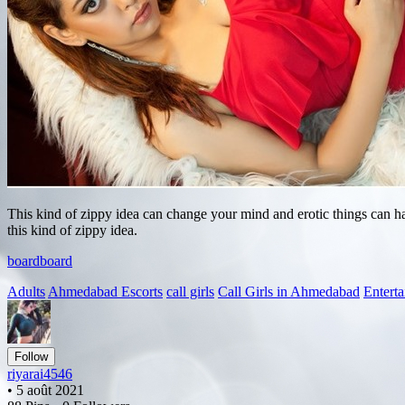
This kind of zippy idea can change your mind and erotic things can 
this kind of zippy idea.
board
board
Adults
Ahmedabad Escorts
call girls
Call Girls in Ahmedabad
Entert
Follow
riyarai4546
• 5 août 2021