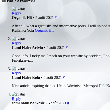
88 Pins • 0 Followers
Reply
Organik Hit
• 5 août 2021
#
After all, what a great site and informative posts, I will uplo
Kullanıcı Yola
Organik Hit
Reply
Cami Halısı Artvin
• 5 août 2021
#
Good info. Lucky me I reach on your website by accident, I b
Fabrikasıyız…
Reply
Cami Halısı Bolu
• 5 août 2021
#
Nice article inspiring thanks. Hello Administ . Metropol Halı
Reply
cami halısı balikesir
• 5 août 2021
#