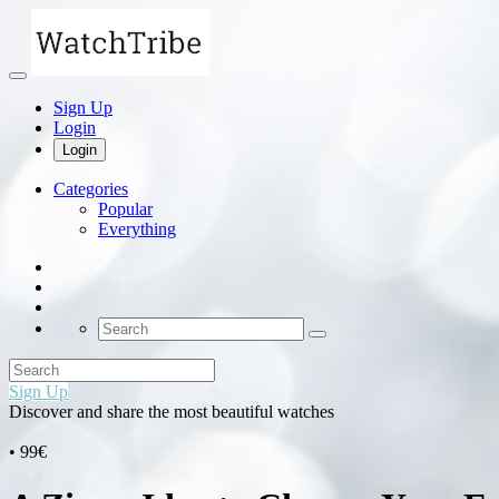
Sign Up
Login
Login
Categories
Popular
Everything
Sign Up
Discover and share the most beautiful watches
• 99€